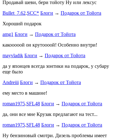
Продавай шеви, бери тойоту Ну или лексус
mayvladik
Bullet_7.62
.
SCC*
Блоги
→
Подарок от Тойота
Ремзона
Хороший подарок
Ламповая 
amg1
Блоги
→
Подарок от Тойота
ProService
какооооой он крутоооой! Особенно внутри!
-V.I.P-
.
ee
Б
stage1 зап
mayvladik
Блоги
→
Подарок от Тойота
Годность
да у японцев всегда зонтики на подарок, у субару
еще было
ZURAB
.
7
Andreiii
Блоги
→
Подарок от Тойота
спасибо чт
мощная, ко
ему место в машине!
великоват
roman1975
.
SFL48
Блоги
→
Подарок от Тойота
ленивый
.
7
ProService
да, они все мне Крузак предлагают на тест...
Он уже пр
roman1975
.
SFL48
Блоги
→
Подарок от Тойота
Bullet_7.6
Ну бензиновый смотри. Дизель проблемы имеет