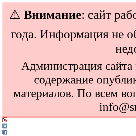
⚠️
Внимание
: сайт раб
года. Информация не о
нед
Администрация сайта н
содержание опубли
материалов. По всем во
info@s