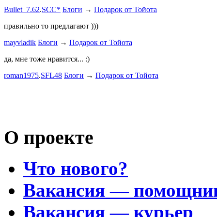
Дорогая К
Bullet_7.62
.
SCC*
Блоги
→
Подарок от Тойота
автобыдлу
имеем. Мы
правильно то предлагают )))
к окружа
mayvladik
Блоги
→
Подарок от Тойота
Дима Най
да, мне тоже нравится... :)
Пациент с
roman1975
.
SFL48
Блоги
→
Подарок от Тойота
mayvladik
Возьму на 
Носатый 
О проекте
Что нового?
Вакансия — помощни
Вакансия — курьер