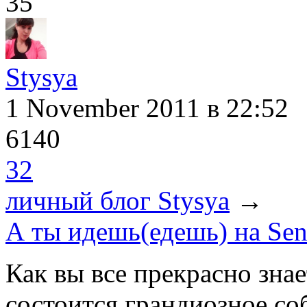
35
Stysya
1 November 2011
в 22:52
6140
32
личный блог Stysya
→
А ты идешь(едешь) на Sens
Как вы все прекрасно знае
состоится грандиозное соб