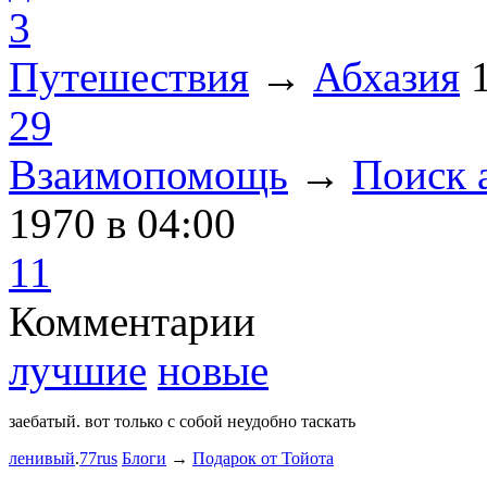
3
Путешествия
→
Абхазия
29
Взаимопомощь
→
Поиск 
1970
в 04:00
11
Комментарии
лучшие
новые
заебатый. вот только с собой неудобно таскать
Тест комме
ленивый
.
77rus
Блоги
→
Подарок от Тойота
ph
.
smotra
stage1 зап