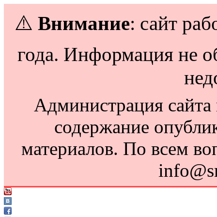
⚠️
Внимание
: сайт раб
года. Информация не о
нед
Администрация сайта н
содержание опубли
материалов. По всем во
info@s