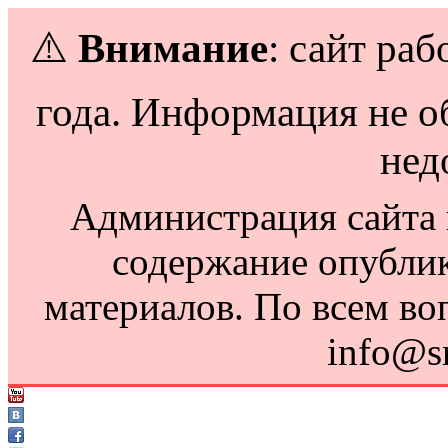
⚠️
Внимание
: сайт раб
года. Информация не о
нед
Администрация сайта н
содержание опубли
материалов. По всем во
info@s