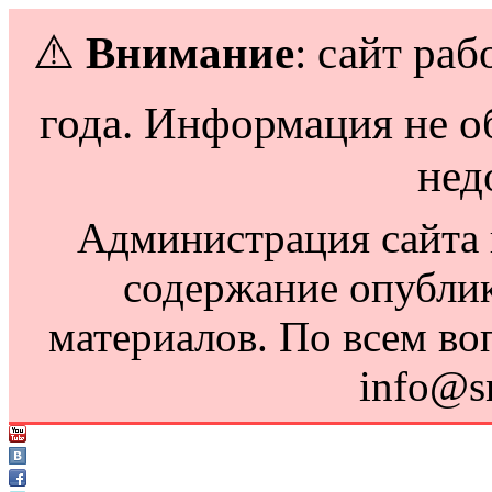
⚠️
Внимание
: сайт раб
года. Информация не о
нед
Администрация сайта н
содержание опубли
материалов. По всем во
info@s