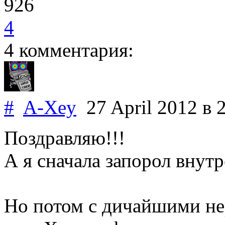
926
4
4 комментария:
#
A-Xey
27 April 2012
в 
Поздравляю!!!
А я сначала запорол внут
Но потом с дичайшими не