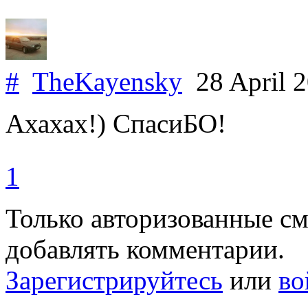
#
TheKayensky
28 April 
Ахахах!) СпасиБО!
1
Только авторизованные с
добавлять комментарии.
Зарегистрируйтесь
или
во