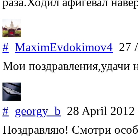
раза.Ходил афигевал наве
#
MaximEvdokimov4
27 A
Мои поздравления,удачи на
#
georgy_b
28 April 2012
Поздравляю! Смотри особо