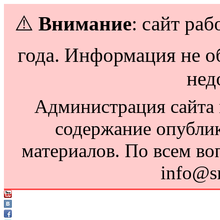
⚠️
Внимание
: сайт раб
года. Информация не о
нед
Администрация сайта н
содержание опубли
материалов. По всем во
info@s