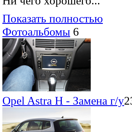
Ни чего хорошего...
Показать полностью
Фотоальбомы
6
Opel Astra H - Замена г/у
2