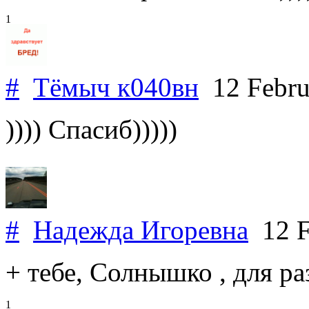
1
#
Тёмыч к040вн
12 Febru
)))) Спасиб)))))
#
Надежда Игоревна
12 F
+ тебе, Солнышко , для ра
1