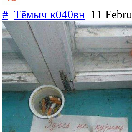
#
Тёмыч к040вн
11 Febru