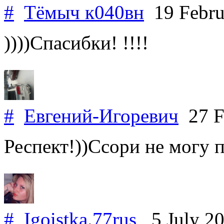
#
Тёмыч к040вн
19 Febru
))))Спасибки! !!!!
#
Евгений-Игоревич
27 F
Респект!))Ссори не могу 
#
Igoistka
.
77rus
5 July 2