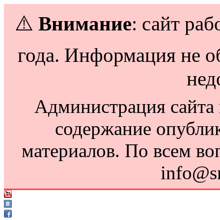
⚠️
Внимание
: сайт раб
года. Информация не о
нед
Администрация сайта н
содержание опубли
материалов. По всем во
info@s