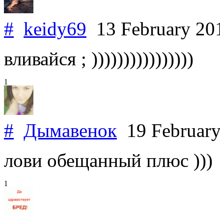
#
keidy69
13 February 2
вливайся ; ))))))))))))))))
1
#
Дымавенок
19 Februar
лови обещанный плюс )))
1