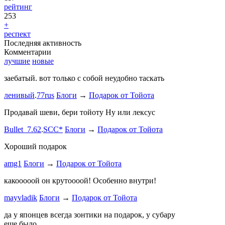
рейтинг
253
+
респект
Последняя активность
Комментарии
лучшие
новые
заебатый. вот только с собой неудобно таскать
Тест комме
ленивый
.
77rus
Блоги
→
Подарок от Тойота
ph
.
smotra
stage1 зап
Продавай шеви, бери тойоту Ну или лексус
mayvladik
Bullet_7.62
.
SCC*
Блоги
→
Подарок от Тойота
Ремзона
Хороший подарок
Ламповая 
amg1
Блоги
→
Подарок от Тойота
ProService
какооооой он крутоооой! Особенно внутри!
-V.I.P-
.
ee
Б
stage1 зап
mayvladik
Блоги
→
Подарок от Тойота
Годность
да у японцев всегда зонтики на подарок, у субару
еще было
ZURAB
.
7