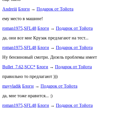
Andreiii
Блоги
→
Подарок от Тойота
спасибо чт
мощная, ко
ему место в машине!
великоват
roman1975
.
SFL48
Блоги
→
Подарок от Тойота
ленивый
.
7
ProService
да, они все мне Крузак предлагают на тест...
Он уже пр
roman1975
.
SFL48
Блоги
→
Подарок от Тойота
Bullet_7.6
Ну бензиновый смотри. Дизель проблемы имеет
Дорогая К
Bullet_7.62
.
SCC*
Блоги
→
Подарок от Тойота
автобыдлу
имеем. Мы
правильно то предлагают )))
к окружа
mayvladik
Блоги
→
Подарок от Тойота
Дима Най
да, мне тоже нравится... :)
Пациент с
roman1975
.
SFL48
Блоги
→
Подарок от Тойота
mayvladik
Возьму на 
Носатый 