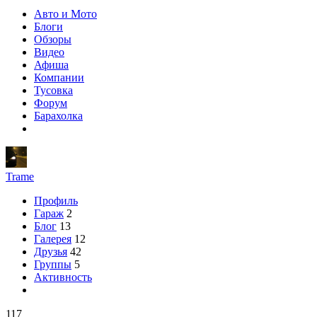
Авто и Мото
Блоги
Обзоры
Видео
Афиша
Компании
Тусовка
Форум
Барахолка
Trame
Профиль
Гараж
2
Блог
13
Галерея
12
Друзья
42
Группы
5
Активность
117