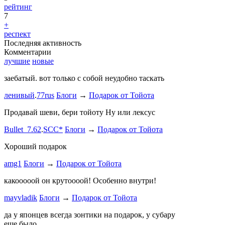
рейтинг
7
+
респект
Последняя активность
Комментарии
лучшие
новые
заебатый. вот только с собой неудобно таскать
Тест комме
ленивый
.
77rus
Блоги
→
Подарок от Тойота
ph
.
smotra
stage1 зап
Продавай шеви, бери тойоту Ну или лексус
mayvladik
Bullet_7.62
.
SCC*
Блоги
→
Подарок от Тойота
Ремзона
Хороший подарок
Ламповая 
amg1
Блоги
→
Подарок от Тойота
ProService
какооооой он крутоооой! Особенно внутри!
-V.I.P-
.
ee
Б
stage1 зап
mayvladik
Блоги
→
Подарок от Тойота
Годность
да у японцев всегда зонтики на подарок, у субару
еще было
ZURAB
.
7