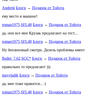
Andreiii
Блоги
→
Подарок от Тойота
спасибо чт
мощная, ко
ему место в машине!
великоват
roman1975
.
SFL48
Блоги
→
Подарок от Тойота
ленивый
.
7
ProService
да, они все мне Крузак предлагают на тест...
Он уже пр
roman1975
.
SFL48
Блоги
→
Подарок от Тойота
Bullet_7.6
Ну бензиновый смотри. Дизель проблемы имеет
Дорогая К
Bullet_7.62
.
SCC*
Блоги
→
Подарок от Тойота
автобыдлу
имеем. Мы
правильно то предлагают )))
к окружа
mayvladik
Блоги
→
Подарок от Тойота
Дима Най
да, мне тоже нравится... :)
Пациент с
roman1975
.
SFL48
Блоги
→
Подарок от Тойота
mayvladik
Возьму на 
Носатый 