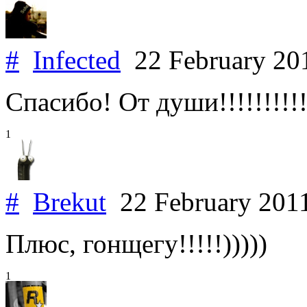
#
Infected
22 February 2
Спасибо! От души!!!!!!!!!!
1
#
Brekut
22 February 201
Плюс, гонщегу!!!!!)))))
1