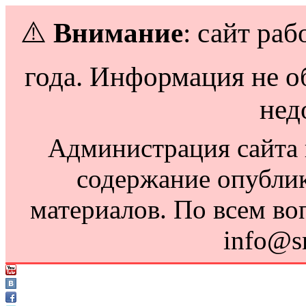
⚠️
Внимание
: сайт раб
года. Информация не о
нед
Администрация сайта н
содержание опубли
материалов. По всем во
info@s