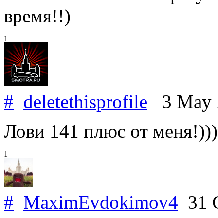
время!!)
1
#
deletethisprofile
3 May 
Лови 141 плюс от меня!))))
1
#
MaximEvdokimov4
31 O