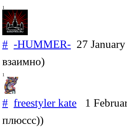
1
#
-HUMMER-
27 January
взаимно)
1
#
freestyler kate
1 Februa
плюссс))