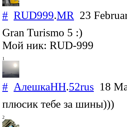
#
RUD999
.
MR
23 Februa
Gran Turismo 5 :)
Мой ник: RUD-999
1
#
АлешкаНН
.
52rus
18 Ma
плюсик тебе за шины)))
2