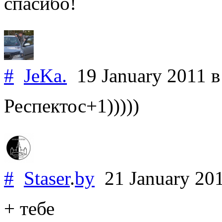
спасибо!
#
JeKa.
19 January 2011
в
Респектос+1)))))
#
Staser
.
by
21 January 20
+ тебе