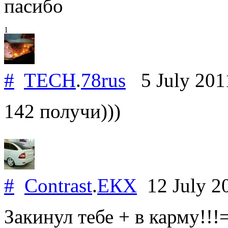
пасибо
1
#
TECH
.
78rus
5 July 20
142 получи)))
#
Contrast
.
ЕКХ
12 July 2
Закинул тебе + в карму!!!=