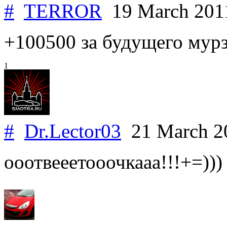
#
TERROR
19 March 20
+100500 за будущего мурз
1
#
Dr.Lector03
21 March 2
ооотвееетооочкааа!!!+=)))