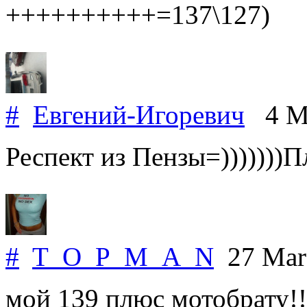
++++++++++=137\127)
#
Евгений-Игоревич
4 Ma
Респект из Пензы=)))))))
#
T_O_P_M_A_N
27 Mar
мой 139 плюс мотобрату!