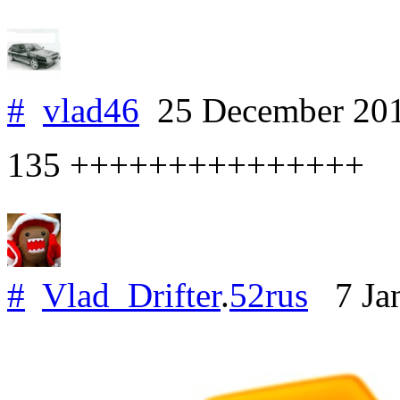
#
vlad46
25 December 20
135 +++++++++++++++
#
Vlad_Drifter
.
52rus
7 Jan