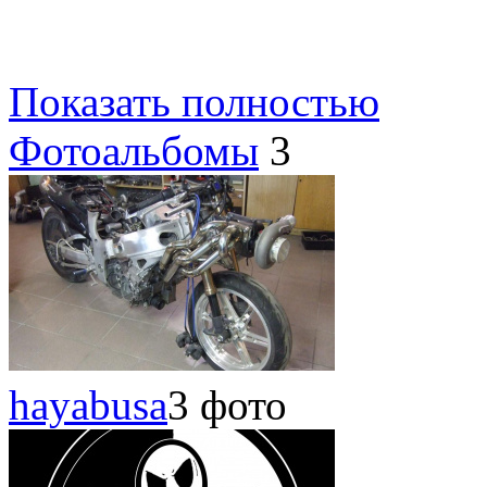
Показать полностью
Фотоальбомы
3
hayabusa
3 фото