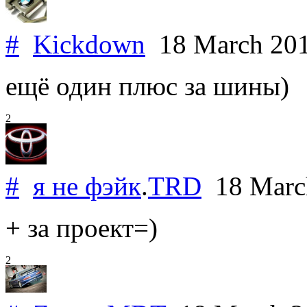
#
Kickdown
18 March 20
ещё один плюс за шины)
2
#
я не фэйк
.
TRD
18 Marc
+ за проект=)
2