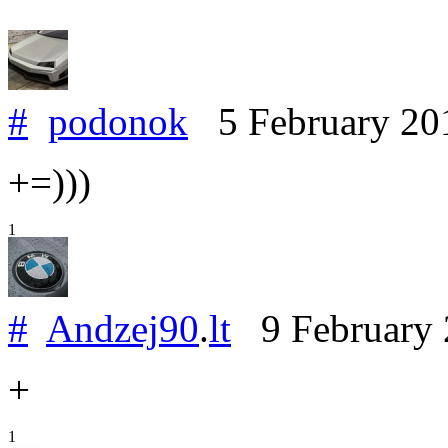
#
podonok
5 February 2
+=)))
1
#
Andzej90
.
lt
9 February
+
1