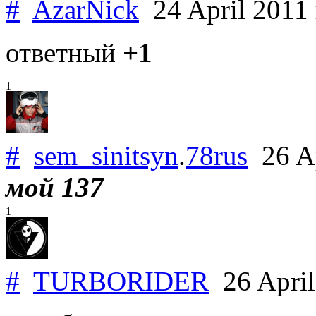
#
AzarNick
24 April 2011
ответный
+1
1
#
sem_sinitsyn
.
78rus
26 Ap
мой 137
1
#
TURBORIDER
26 Apri