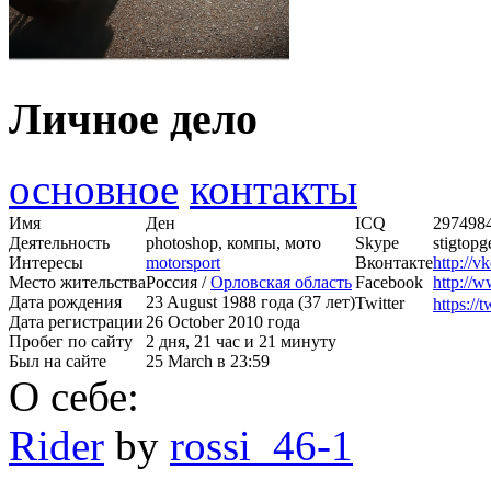
Личное дело
основное
контакты
Имя
Ден
ICQ
297498
Деятельность
photoshop, компы, мото
Skype
stigtopg
Интересы
motorsport
Вконтакте
http://v
Место жительства
Россия /
Орловская область
Facebook
http://
Дата рождения
23 August 1988 года (37 лет)
Twitter
https://
Дата регистрации
26 October 2010 года
Пробег по сайту
2 дня, 21 час и 21 минуту
Был на сайте
25 March в 23:59
О себе:
Rider
by
rossi_46-1