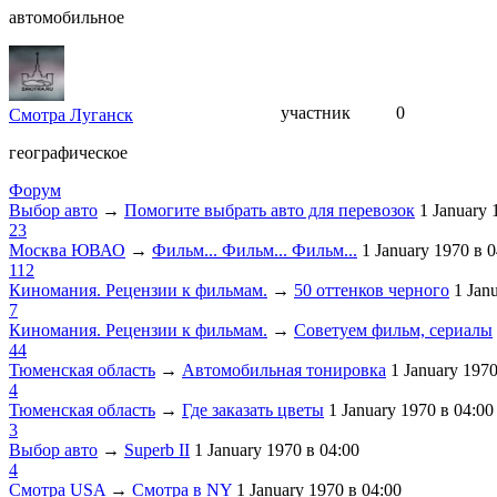
автомобильное
участник
0
Смотра Луганск
географическое
Форум
Выбор авто
→
Помогите выбрать авто для перевозок
1 January
23
Москва ЮВАО
→
Фильм... Фильм... Фильм...
1 January 1970
в 0
112
Киномания. Рецензии к фильмам.
→
50 оттенков черного
1 Jan
7
Киномания. Рецензии к фильмам.
→
Советуем фильм, сериалы
44
Тюменская область
→
Автомобильная тонировка
1 January 197
4
Тюменская область
→
Где заказать цветы
1 January 1970
в 04:00
3
Выбор авто
→
Superb II
1 January 1970
в 04:00
4
Смотра USA
→
Смотра в NY
1 January 1970
в 04:00