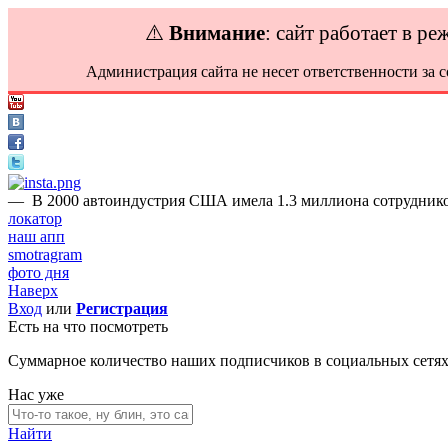
⚠️
Внимание
: сайт работает в р
Администрация сайта не несет ответственности за 
—
В 2000 автоиндустрия США имела 1.3 миллиона сотруднико
локатор
наш апп
smotragram
фото дня
Наверх
Вход
или
Регистрация
Есть на что посмотреть
Суммарное количество наших подписчиков в социальных сетя
Нас уже
Найти