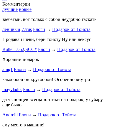
Комментарии
лучшие
новые
заебатый. вот только с собой неудобно таскать
Тест комме
ленивый
.
77rus
Блоги
→
Подарок от Тойота
ph
.
smotra
stage1 зап
Продавай шеви, бери тойоту Ну или лексус
mayvladik
Bullet_7.62
.
SCC*
Блоги
→
Подарок от Тойота
Ремзона
Хороший подарок
Ламповая 
amg1
Блоги
→
Подарок от Тойота
ProService
какооооой он крутоооой! Особенно внутри!
-V.I.P-
.
ee
Б
stage1 зап
mayvladik
Блоги
→
Подарок от Тойота
Годность
да у японцев всегда зонтики на подарок, у субару
еще было
ZURAB
.
7
Andreiii
Блоги
→
Подарок от Тойота
спасибо чт
мощная, ко
ему место в машине!
великоват