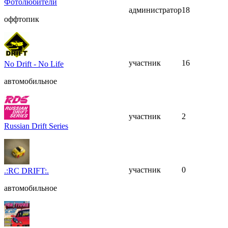
Фотолюбители
администратор
18
оффтопик
участник
16
No Drift - No Life
автомобильное
участник
2
Russian Drift Series
участник
0
.:RC DRIFT:.
автомобильное