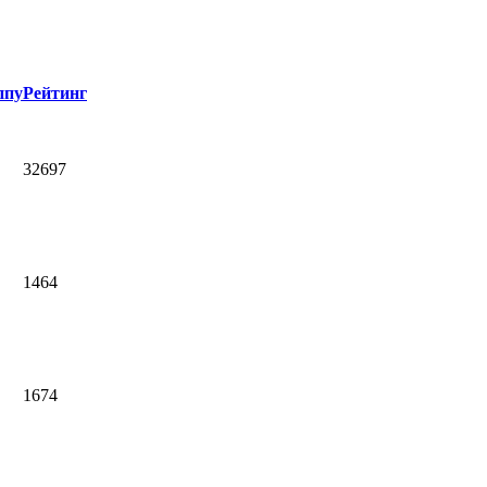
ппу
Рейтинг
32697
1464
1674