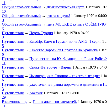
11
Общий автомобильный
→
Диагностическая карта
1 January 19
10
Общий автомобильный
→
что за модель?
1 January 1970
в 04:00
9
Общий автомобильный
→
где в МОСКВЕ купить СЪЁМНУЮ
3
Путешествия
→
Пермь Турция
1 January 1970
в 04:00
3
Путешествия
→
Eurotrip. Едем в Германию на AMG. 1 серия
1 
5
Путешествия
→
Качество дороги от Саратова до Уральска
1 Ja
6
Путешествия
→
Путешествие на Юг Франции на Роллс Ройс 
11
Путешествия
→
Санкт-Петербург - Варна.
1 January 1970
в 04:0
5
Путешествия
→
Иммиграция в Японию – как это выглядит
1 J
6
Путешествия
→
ужесточение правил дорожного движения в П
3
Путешествия
→
Абхазия
1 January 1970
в 04:00
29
Взаимопомощь
→
Поиск аналогов запчастей.
1 January 1970
в 0
11