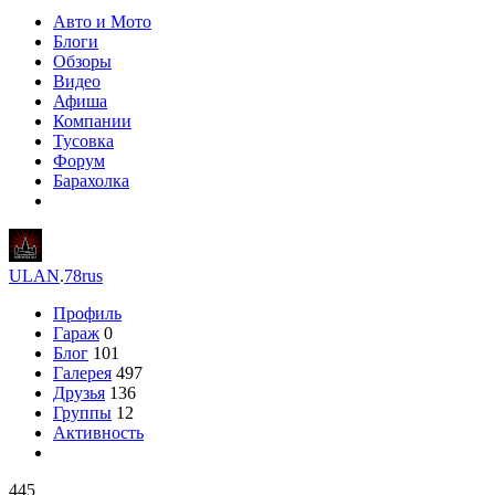
Авто и Мото
Блоги
Обзоры
Видео
Афиша
Компании
Тусовка
Форум
Барахолка
ULAN
.
78rus
Профиль
Гараж
0
Блог
101
Галерея
497
Друзья
136
Группы
12
Активность
445