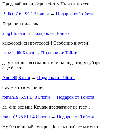
Продавай шеви, бери тойоту Ну или лексус
mayvladik
Bullet_7.62
.
SCC*
Блоги
→
Подарок от Тойота
Ремзона
Хороший подарок
Ламповая 
amg1
Блоги
→
Подарок от Тойота
ProService
какооооой он крутоооой! Особенно внутри!
-V.I.P-
.
ee
Б
stage1 зап
mayvladik
Блоги
→
Подарок от Тойота
Годность
да у японцев всегда зонтики на подарок, у субару
еще было
ZURAB
.
7
Andreiii
Блоги
→
Подарок от Тойота
спасибо чт
мощная, ко
ему место в машине!
великоват
roman1975
.
SFL48
Блоги
→
Подарок от Тойота
ленивый
.
7
ProService
да, они все мне Крузак предлагают на тест...
Он уже пр
roman1975
.
SFL48
Блоги
→
Подарок от Тойота
Bullet_7.6
Ну бензиновый смотри. Дизель проблемы имеет