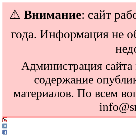
⚠️
Внимание
: сайт раб
года. Информация не о
нед
Администрация сайта н
содержание опубли
материалов. По всем во
info@s