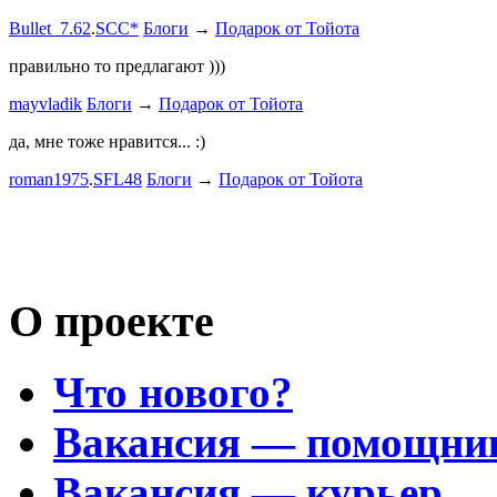
Дорогая К
Bullet_7.62
.
SCC*
Блоги
→
Подарок от Тойота
автобыдлу
имеем. Мы
правильно то предлагают )))
к окружа
mayvladik
Блоги
→
Подарок от Тойота
Дима Най
да, мне тоже нравится... :)
Пациент с
roman1975
.
SFL48
Блоги
→
Подарок от Тойота
mayvladik
Возьму на 
Носатый 
О проекте
Что нового?
Вакансия — помощни
Вакансия — курьер