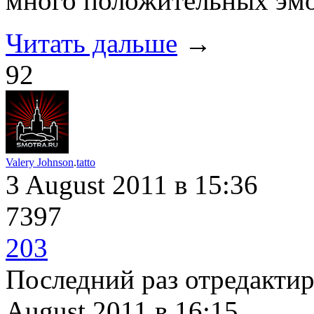
много положительных эм
Читать дальше
→
92
Valery Johnson
.
tatto
3 August 2011
в 15:36
7397
203
Последний раз отредакти
August 2011
в 16:15