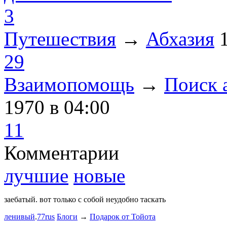
3
Путешествия
→
Абхазия
29
Взаимопомощь
→
Поиск 
1970
в 04:00
11
Комментарии
лучшие
новые
заебатый. вот только с собой неудобно таскать
Тест комме
ленивый
.
77rus
Блоги
→
Подарок от Тойота
ph
.
smotra
stage1 зап