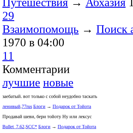
Путешествия
→
Абхазия
29
Взаимопомощь
→
Поиск 
1970
в 04:00
11
Комментарии
лучшие
новые
заебатый. вот только с собой неудобно таскать
Тест комме
ленивый
.
77rus
Блоги
→
Подарок от Тойота
ph
.
smotra
stage1 зап
Продавай шеви, бери тойоту Ну или лексус
mayvladik
Bullet_7.62
.
SCC*
Блоги
→
Подарок от Тойота
Ремзона