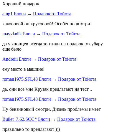
Хороший подарок
Ламповая 
amg1
Блоги
→
Подарок от Тойота
ProService
какооооой он крутоооой! Особенно внутри!
-V.I.P-
.
ee
Б
stage1 зап
mayvladik
Блоги
→
Подарок от Тойота
Годность
да у японцев всегда зонтики на подарок, у субару
еще было
ZURAB
.
7
Andreiii
Блоги
→
Подарок от Тойота
спасибо чт
мощная, ко
ему место в машине!
великоват
roman1975
.
SFL48
Блоги
→
Подарок от Тойота
ленивый
.
7
ProService
да, они все мне Крузак предлагают на тест...
Он уже пр
roman1975
.
SFL48
Блоги
→
Подарок от Тойота
Bullet_7.6
Ну бензиновый смотри. Дизель проблемы имеет
Дорогая К
Bullet_7.62
.
SCC*
Блоги
→
Подарок от Тойота
автобыдлу
имеем. Мы
правильно то предлагают )))
к окружа