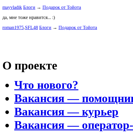
mayvladik
Блоги
→
Подарок от Тойота
Дима Най
да, мне тоже нравится... :)
Пациент с
roman1975
.
SFL48
Блоги
→
Подарок от Тойота
mayvladik
Возьму на 
Носатый 
О проекте
Что нового?
Вакансия — помощни
Вакансия — курьер
Вакансия — оператор