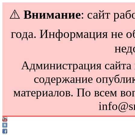
⚠️
Внимание
: сайт раб
года. Информация не о
нед
Администрация сайта н
содержание опубли
материалов. По всем во
info@s