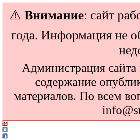
⚠️
Внимание
: сайт раб
года. Информация не о
нед
Администрация сайта н
содержание опубли
материалов. По всем во
info@s