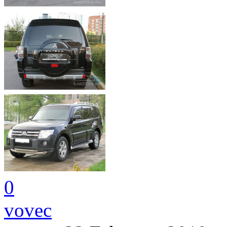
0
vovec