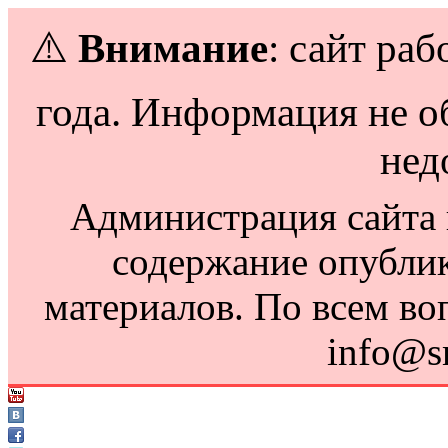
⚠️
Внимание
: сайт раб
года. Информация не о
нед
Администрация сайта н
содержание опубли
материалов. По всем во
info@s