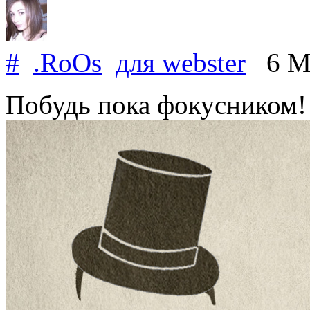
#
.RoOs
для
webster
6 Ma
Побудь пока фокусником!