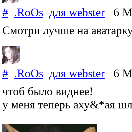
#
.RoOs
для
webster
6 Ma
Смотри лучше на аватарку
#
.RoOs
для
webster
6 Ma
чтоб было виднее!
у меня теперь аху&*ая шл