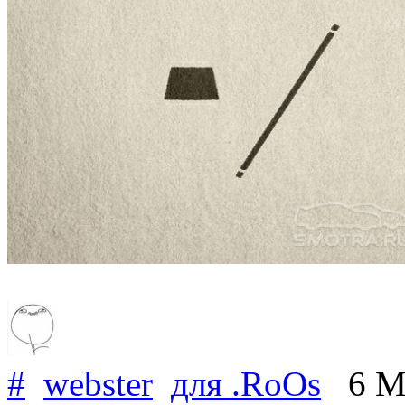
#
webster
для
.RoOs
6 Ma