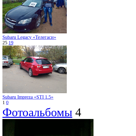
Subaru Legacy «Телегаси»
25
19
Subaru Impreza «STI 1.5»
1
0
Фотоальбомы
4