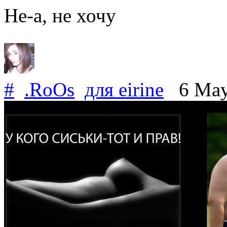
Не-а, не хочу
#
.RoOs
для
eirine
6 May