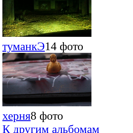
туманкЭ
14 фото
херня
8 фото
К другим альбомам