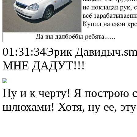
01:31:34Эрик Давидыч.smot
МНЕ ДАДУТ!!!
Ну и к черту! Я построю 
шлюхами! Хотя, ну ее, эт