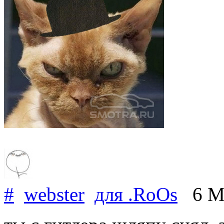
#
webster
для
.RoOs
6 Ma