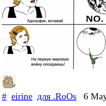
#
eirine
для
.RoOs
6 May