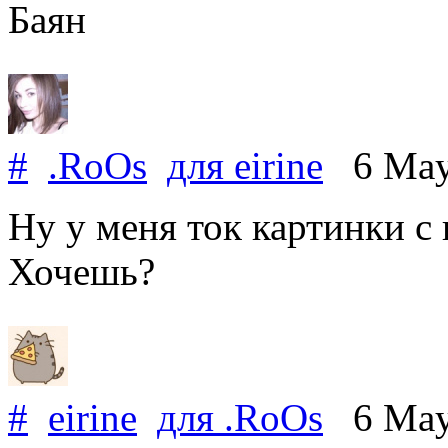
Баян
#
.RoOs
для
eirine
6 May
Ну у меня ток картинки 
Хочешь?
#
eirine
для
.RoOs
6 May