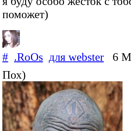
я буду особо жесток с тоб
поможет)
#
.RoOs
для
webster
6 Ma
Пох)