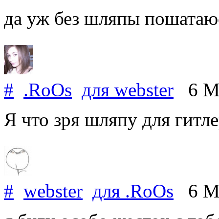
да уж без шляпы пошатаюс
#
.RoOs
для
webster
6 Ma
Я что зря шляпу для гитл
#
webster
для
.RoOs
6 Ma