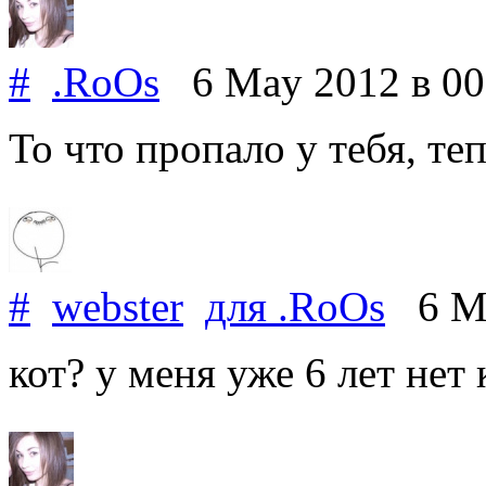
#
.RoOs
6 May 2012
в 00
То что пропало у тебя, теп
#
webster
для
.RoOs
6 Ma
кот? у меня уже 6 лет нет 