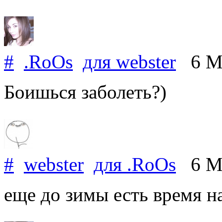
#
.RoOs
для
webster
6 Ma
Боишься заболеть?)
#
webster
для
.RoOs
6 Ma
еще до зимы есть время н