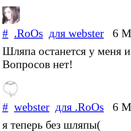
#
.RoOs
для
webster
6 Ma
Шляпа останется у меня и
Вопросов нет!
#
webster
для
.RoOs
6 Ma
я теперь без шляпы(