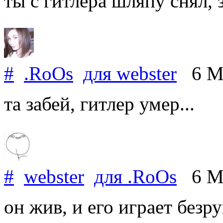
ты с гитлера шляпу снял, з
#
.RoOs
для
webster
6 Ma
та забей, гитлер умер...
#
webster
для
.RoOs
6 Ma
он жив, и его играет безр