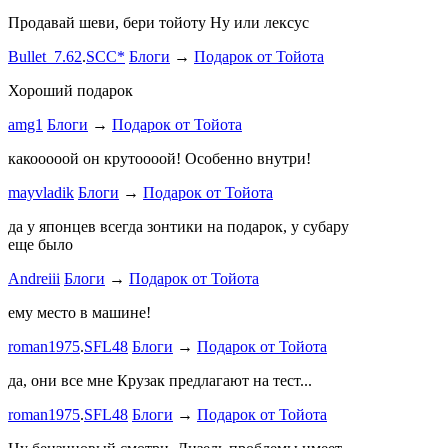
stage1 зап
Продавай шеви, бери тойоту Ну или лексус
mayvladik
Bullet_7.62
.
SCC*
Блоги
→
Подарок от Тойота
Ремзона
Хороший подарок
Ламповая 
amg1
Блоги
→
Подарок от Тойота
ProService
какооооой он крутоооой! Особенно внутри!
-V.I.P-
.
ee
Б
stage1 зап
mayvladik
Блоги
→
Подарок от Тойота
Годность
да у японцев всегда зонтики на подарок, у субару
еще было
ZURAB
.
7
Andreiii
Блоги
→
Подарок от Тойота
спасибо чт
мощная, ко
ему место в машине!
великоват
roman1975
.
SFL48
Блоги
→
Подарок от Тойота
ленивый
.
7
ProService
да, они все мне Крузак предлагают на тест...
Он уже пр
roman1975
.
SFL48
Блоги
→
Подарок от Тойота
Bullet_7.6