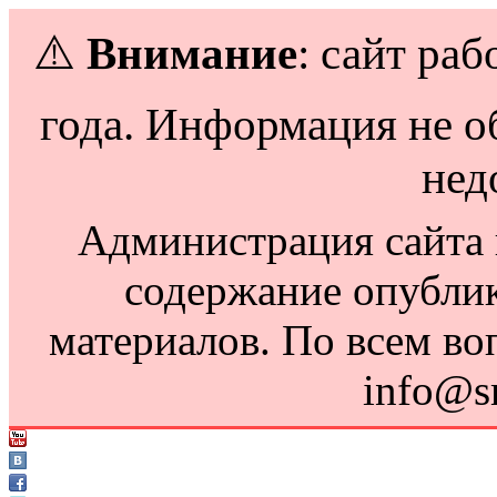
⚠️
Внимание
: сайт раб
года. Информация не о
нед
Администрация сайта н
содержание опубли
материалов. По всем во
info@s