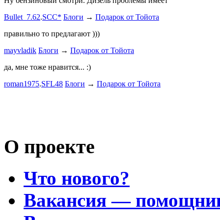
Ну бензиновый смотри. Дизель проблемы имеет
Дорогая К
Bullet_7.62
.
SCC*
Блоги
→
Подарок от Тойота
автобыдлу
имеем. Мы
правильно то предлагают )))
к окружа
mayvladik
Блоги
→
Подарок от Тойота
Дима Най
да, мне тоже нравится... :)
Пациент с
roman1975
.
SFL48
Блоги
→
Подарок от Тойота
mayvladik
Возьму на 
Носатый 
О проекте
Что нового?
Вакансия — помощни