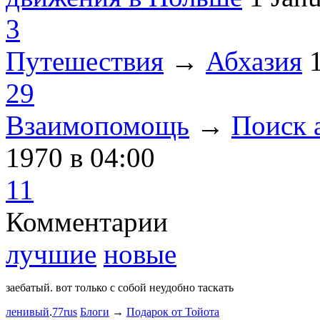
3
Путешествия
→
Абхазия
29
Взаимопомощь
→
Поиск 
1970
в 04:00
11
Комментарии
лучшие
новые
заебатый. вот только с собой неудобно таскать
Тест комме
ленивый
.
77rus
Блоги
→
Подарок от Тойота
ph
.
smotra