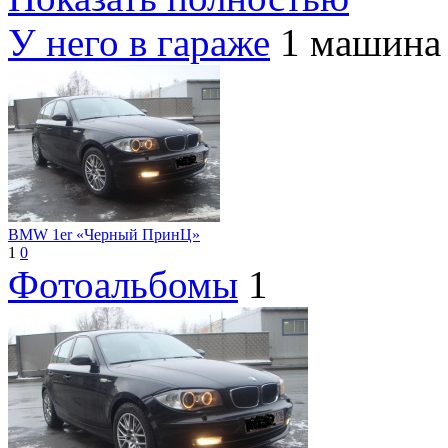
У него в гараже
1 машина
BMW 1er «Черный ПринЦ»
1
0
Фотоальбомы
1