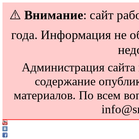
⚠️
Внимание
: сайт раб
года. Информация не о
нед
Администрация сайта н
содержание опубли
материалов. По всем во
info@s