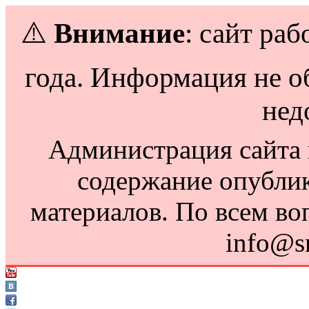
⚠️
Внимание
: сайт раб
года. Информация не о
нед
Администрация сайта н
содержание опубли
материалов. По всем во
info@s