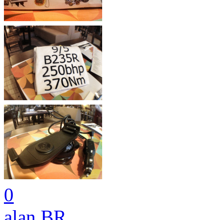
0
alan
.
BR