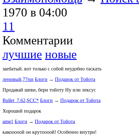
1970
в 04:00
11
Комментарии
лучшие
новые
заебатый. вот только с собой неудобно таскать
Тест комме
ленивый
.
77rus
Блоги
→
Подарок от Тойота
ph
.
smotra
stage1 зап
Продавай шеви, бери тойоту Ну или лексус
mayvladik
Bullet_7.62
.
SCC*
Блоги
→
Подарок от Тойота
Ремзона
Хороший подарок
Ламповая 
amg1
Блоги
→
Подарок от Тойота
ProService
какооооой он крутоооой! Особенно внутри!
-V.I.P-
.
ee
Б
stage1 зап