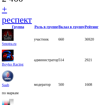
+
респект
Группа
Роль в группе
Вклад в группу
Рейтинг
участник
660
36920
Smotra.ru
администратор
514
2921
Boyko Racing
модератор
500
1608
Saab
по маркам