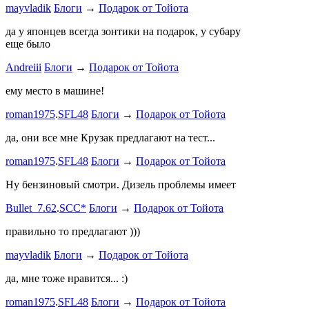
mayvladik
Блоги
→
Подарок от Тойота
Годность
да у японцев всегда зонтики на подарок, у субару
еще было
ZURAB
.
7
Andreiii
Блоги
→
Подарок от Тойота
спасибо чт
мощная, ко
ему место в машине!
великоват
roman1975
.
SFL48
Блоги
→
Подарок от Тойота
ленивый
.
7
ProService
да, они все мне Крузак предлагают на тест...
Он уже пр
roman1975
.
SFL48
Блоги
→
Подарок от Тойота
Bullet_7.6
Ну бензиновый смотри. Дизель проблемы имеет
Дорогая К
Bullet_7.62
.
SCC*
Блоги
→
Подарок от Тойота
автобыдлу
имеем. Мы
правильно то предлагают )))
к окружа
mayvladik
Блоги
→
Подарок от Тойота
Дима Най
да, мне тоже нравится... :)
Пациент с
roman1975
.
SFL48
Блоги
→
Подарок от Тойота
mayvladik