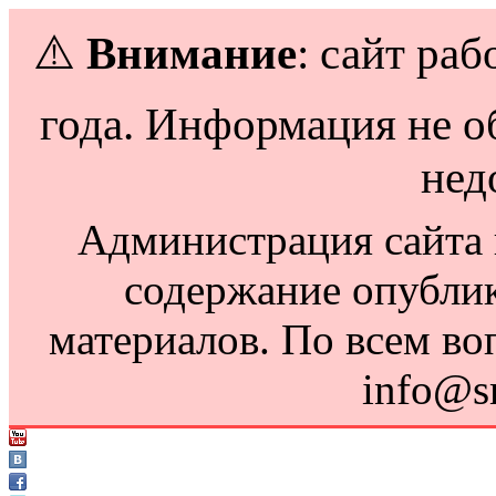
⚠️
Внимание
: сайт раб
года. Информация не о
нед
Администрация сайта н
содержание опубли
материалов. По всем во
info@s