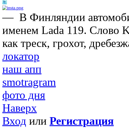
—
В Финляндии автомоби
именем Lada 119. Cлово K
как треск, грохот, дребезж
локатор
наш апп
smotragram
фото дня
Наверх
Вход
или
Регистрация