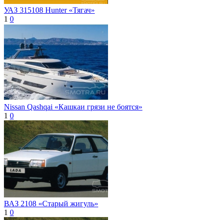
УАЗ 315108 Hunter «Тягач»
1
0
Nissan Qashqai «Кашкаи грязи не боятся»
1
0
ВАЗ 2108 «Старый жигуль»
1
0