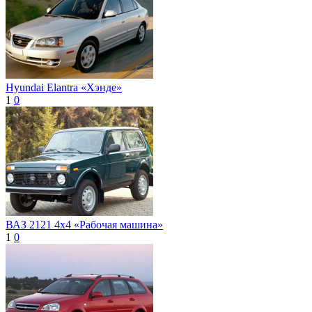
Hyundai Elantra «Хэнде»
1
0
ВАЗ 2121 4x4 «Рабочая машина»
1
0