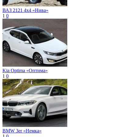
ВАЗ 2121 4x4 «Нива»
1
0
Kia Optima «Оптима»
1
0
BMW 3er «Немка»
1
0