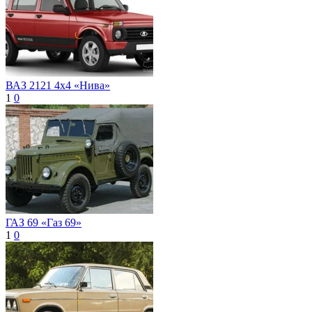
ВАЗ 2121 4x4 «Нива»
1
0
ГАЗ 69 «Газ 69»
1
0