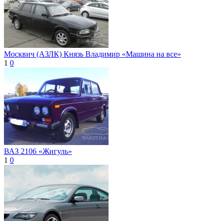
Москвич (АЗЛК) Князь Владимир «Машина на все»
1
0
ВАЗ 2106 «Жигуль»
1
0