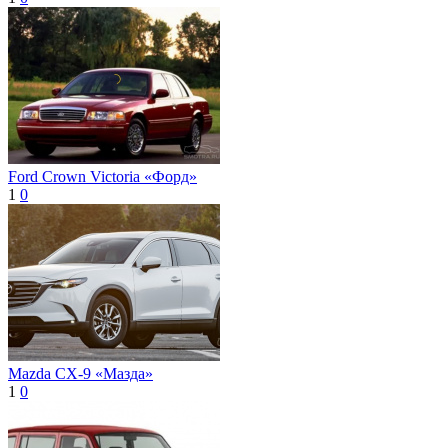
Ford Crown Victoria «Форд»
1
0
Mazda CX-9 «Мазда»
1
0