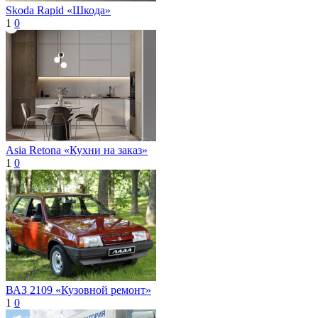
Skoda Rapid «Шкода»
1
0
Asia Retona «Кухни на заказ»
1
0
ВАЗ 2109 «Кузовной ремонт»
1
0