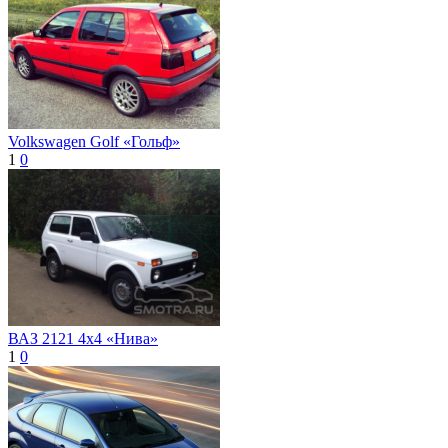
Volkswagen Golf «Гольф»
1
0
ВАЗ 2121 4x4 «Нива»
1
0