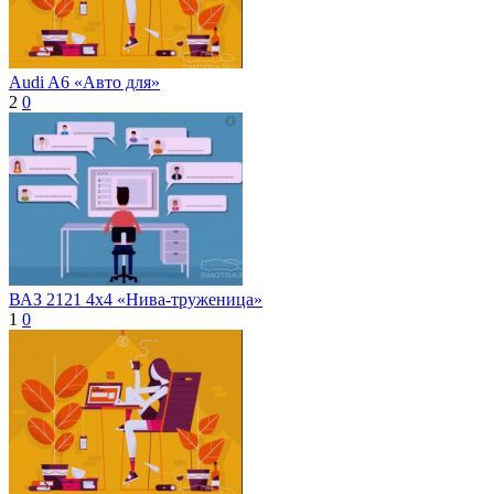
Audi A6 «Авто для»
2
0
ВАЗ 2121 4x4 «Нива-труженица»
1
0