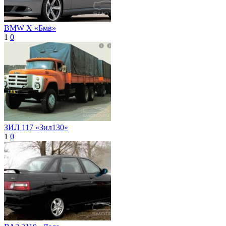
BMW X «Бмв»
1
0
ЗИЛ 117 «Зил130»
1
0