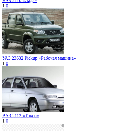
ВАЗ 2110 «Лада»
1
0
УАЗ 23632 Pickup «Рабочая машина»
1
0
ВАЗ 2112 «Такси»
1
0