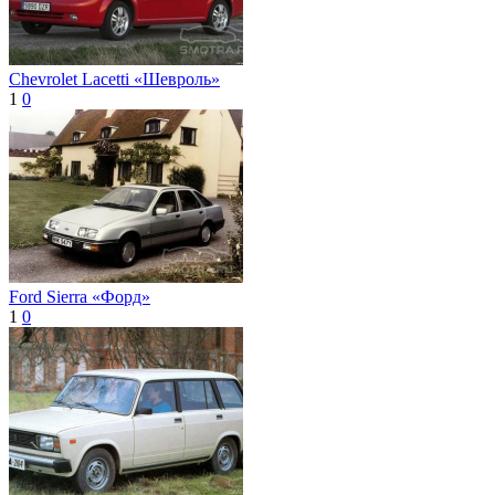
Chevrolet Lacetti «Шевроль»
1
0
Ford Sierra «Форд»
1
0