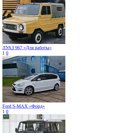
ЛУАЗ 967 «Для работы»
1
0
Ford S-MAX «Форд»
1
0