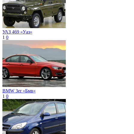
УАЗ 469 «Уаз»
1
0
BMW 3er «Бмв»
1
0