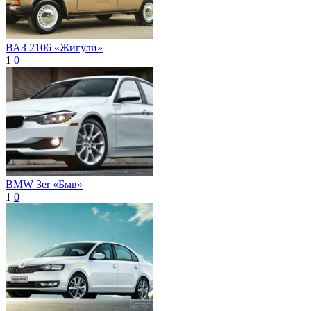
ВАЗ 2106 «Жигули»
1
0
BMW 3er «Бмв»
1
0