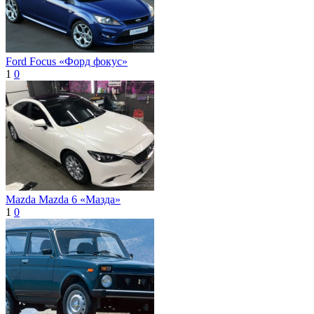
Ford Focus «Форд фокус»
1
0
Mazda Mаzda 6 «Мазда»
1
0