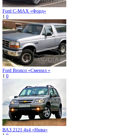
Ford C-MAX «Форд»
1
0
Ford Bronco «Сменил »
1
0
ВАЗ 2121 4x4 «Нива»