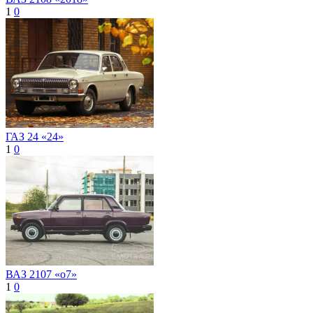
1
0
ГАЗ 24 «24»
1
0
ВАЗ 2107 «о7»
1
0