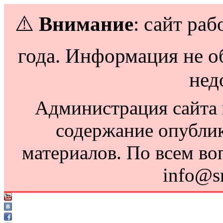
⚠️
Внимание
: сайт раб
года. Информация не о
нед
Администрация сайта н
содержание опубли
материалов. По всем во
info@s