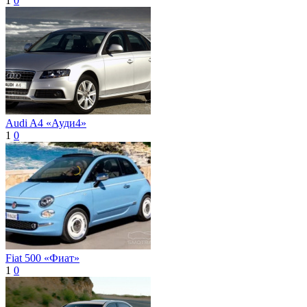
1
0
Audi A4 «Ауди4»
1
0
Fiat 500 «Фиат»
1
0