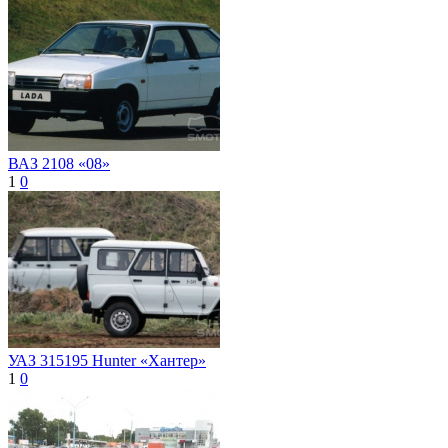
ВАЗ 2108 «08»
1
0
УАЗ 315195 Hunter «Хантер»
1
0