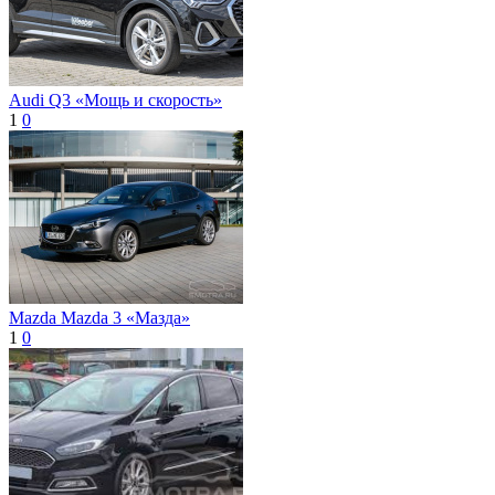
Audi Q3 «Мощь и скорость»
1
0
Mazda Mazda 3 «Мазда»
1
0