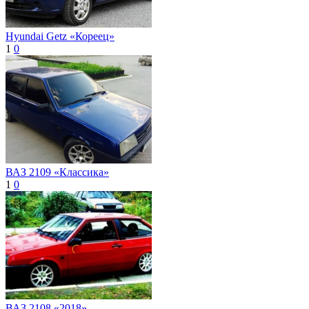
Hyundai Getz «Кореец»
1
0
ВАЗ 2109 «Классика»
1
0
ВАЗ 2108 «2018»