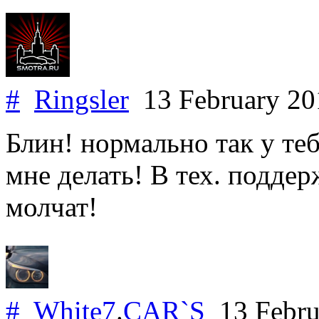
#
Ringsler
13 February 2
Блин! нормально так у те
мне делать! В тех. поддер
молчат!
#
White7
.
CAR`S
13 Febru