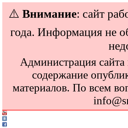
⚠️
Внимание
: сайт раб
года. Информация не о
нед
Администрация сайта н
содержание опубли
материалов. По всем во
info@s