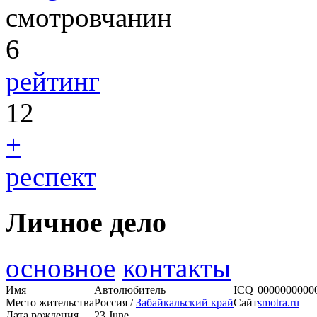
смотровчанин
6
рейтинг
12
+
респект
Личное дело
основное
контакты
Имя
Автолюбитель
ICQ
0000000000
Место жительства
Россия /
Забайкальский край
Сайт
smotra.ru
Дата рождения
23 June