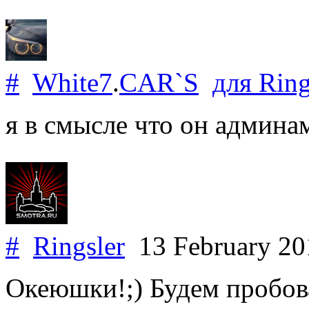
#
White7
.
CAR`S
для
Ring
я в смысле что он админа
#
Ringsler
13 February 2
Океюшки!;) Будем пробов