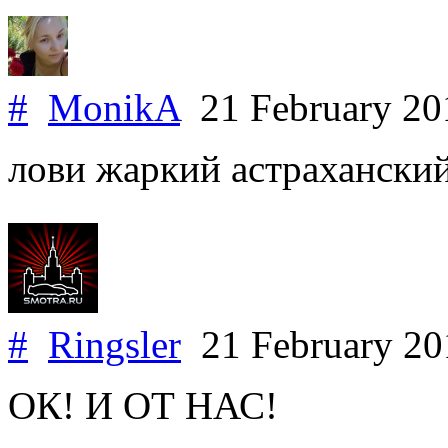
#
MonikA
21 February 2
лови жаркий астраханский
#
Ringsler
21 February 2
ОК! И ОТ НАС!