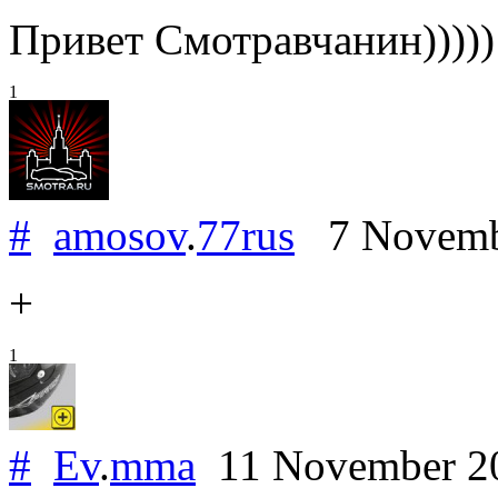
Привет Смотравчанин)))))
1
#
amosov
.
77rus
7 Novemb
+
1
#
Ev
.
mma
11 November 2