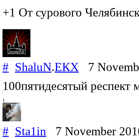
+1 От сурового Челябинск
#
ShaluN
.
ЕКХ
7 Novemb
100пятидесятый респект м
1
#
Sta1in
7 November 20