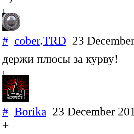
1
#
cober
.
TRD
23 December
держи плюсы за курву!
1
#
Borika
23 December 20
+