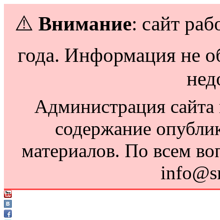
⚠️
Внимание
: сайт раб
года. Информация не о
нед
Администрация сайта н
содержание опубли
материалов. По всем во
info@s