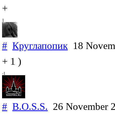
+
1
#
Круглапопик
18 Novem
+ 1 )
-1
#
B.O.S.S.
26 November 