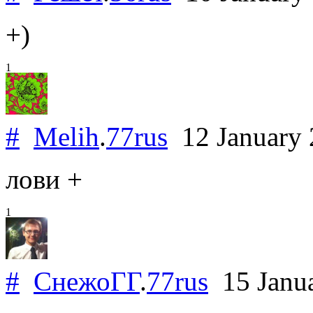
+)
1
#
Melih
.
77rus
12 January
лови +
1
#
СнежоГГ
.
77rus
15 Janu