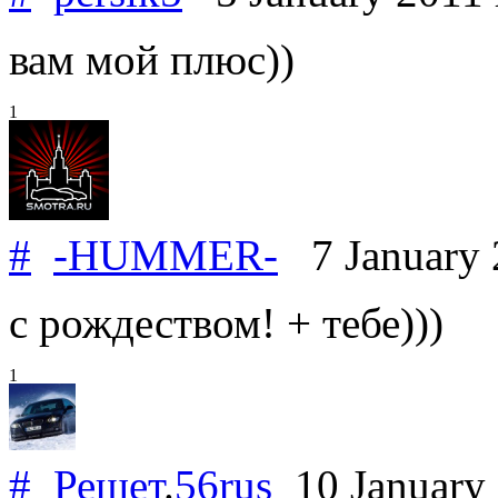
вам мой плюс))
1
#
-HUMMER-
7 January
с рождеством! + тебе)))
1
#
Решет
.
56rus
10 January