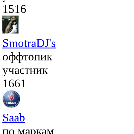
1516
SmotraDJ's
оффтопик
участник
1661
Saab
по маркам