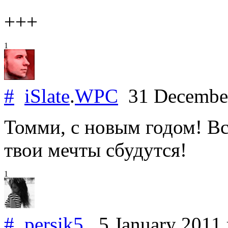
+++
1
#
iSlate
.
WPC
31 Decembe
Томми, с новым годом! Вс
твои мечты сбудутся!
1
#
persik5
5 January 2011