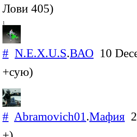
Лови 405)
1
#
N.E.X.U.S
.
ВАО
10 Dec
+сую)
#
Abramovich01
.
Мафия
2
+)