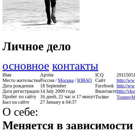
Личное дело
основное
контакты
Имя
Артём
ICQ
2911505
Место жительства
Россия /
Москва
/
ЮВАО
Сайт
http://w
Дата рождения
18 September
Facebook
http://w
Дата регистрации
14 July 2009 года
Вконтакте
http://v
Пробег по сайту
16 дней, 21 час и 17 минут
Twitter
TommyM
Был на сайте
27 January в 04:37
О себе:
Меняется в зависимости