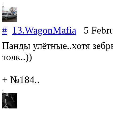
1
#
13.WagonMafia
5 Febru
Панды улётные..хотя зебр
толк..))
+ №184..
1