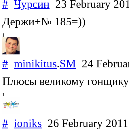
#
Чурсин
23 February 20
Держи+№ 185=))
1
#
minikitus
.
SM
24 Februa
Плюсы великому гонщику
1
#
ioniks
26 February 201