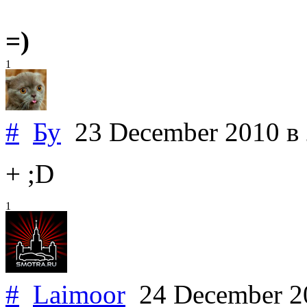
=)
1
#
Бу
23 December 2010
в
+ ;D
1
#
Laimoor
24 December 