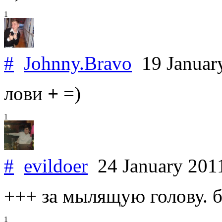
1
#
Johnny.Bravo
19 Januar
лови
+
=)
1
#
evildoer
24 January 20
+++ за мылящую голову. бе
1