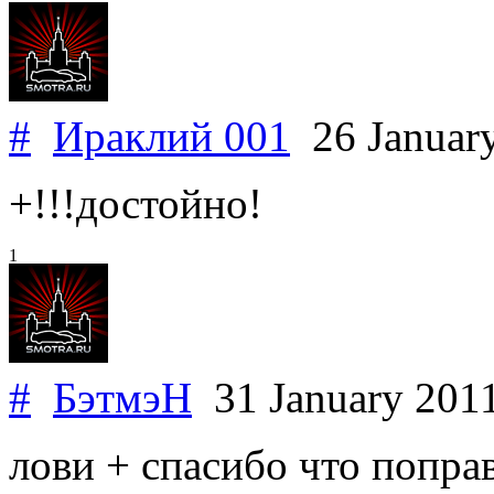
#
Ираклий 001
26 Januar
+!!!достойно!
1
#
БэтмэН
31 January 201
лови + спасибо что поправ