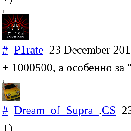
1
#
P1rate
23 December 20
+ 1000500, а особенно за 
1
#
Dream_of_Supra_
.
CS
23
+)