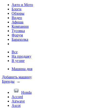
Авто и Мото
Блоги
Обзоры
Видео
Афиша
Компании
Тусовка
Форум
Барахолка
Все
На продажу
В угоне
Машина дня
Добавить машину
Бренды
→
Honda
Accord
Airwave
Ascot