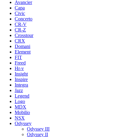
Avancier
Capa
Civic
Concerto
CR-V
CR-Z
Crosstour
CRX
Domani
Element
FIT
Freed
Hr-v
Insight
Inspire
Integra
Jazz
Legend
Logo
MDX
Mobilio
NSX
Odyssey
Odyssey III
Odyssey II