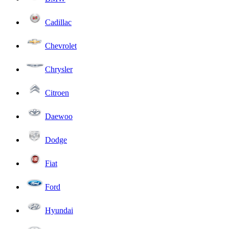
Cadillac
Chevrolet
Chrysler
Citroen
Daewoo
Dodge
Fiat
Ford
Hyundai