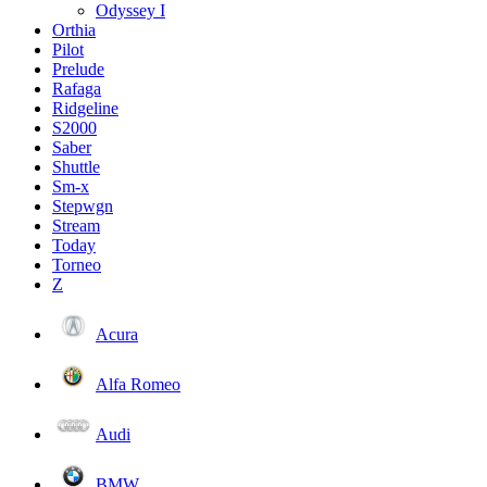
Odyssey I
Orthia
Pilot
Prelude
Rafaga
Ridgeline
S2000
Saber
Shuttle
Sm-x
Stepwgn
Stream
Today
Torneo
Z
Acura
Alfa Romeo
Audi
BMW