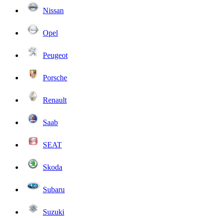
Nissan
Opel
Peugeot
Porsche
Renault
Saab
SEAT
Skoda
Subaru
Suzuki