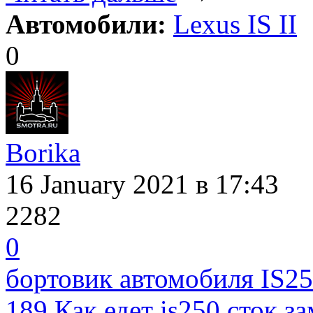
Автомобили:
Lexus IS II
0
Borika
16 January 2021
в 17:43
2282
0
бортовик автомобиля IS25
189.Как едет is250 сток з