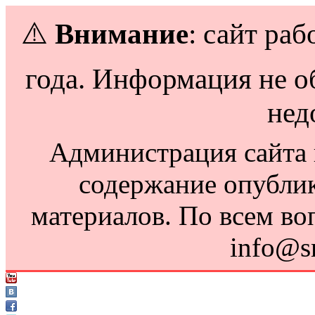
⚠️
Внимание
: сайт раб
года. Информация не о
нед
Администрация сайта н
содержание опубли
материалов. По всем во
info@s