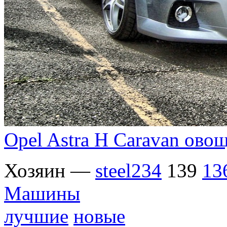
Opel Astra H Caravan ово
Хозяин —
steel234
139
13
Машины
лучшие
новые