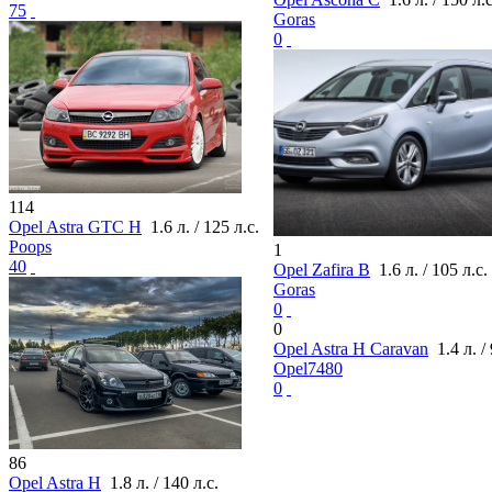
75
Goras
0
114
Opel Astra GTC H
1.6 л. / 125 л.с.
Poops
1
40
Opel Zafira B
1.6 л. / 105 л.с.
Goras
0
0
Opel Astra H Caravan
1.4 л. / 
Opel7480
0
86
Opel Astra H
1.8 л. / 140 л.с.