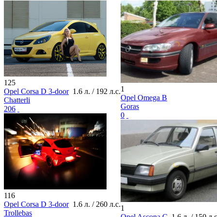
125
1
Opel Corsa D 3-door
1.6 л. / 192 л.с.
Opel Omega B
Chatterli
Goras
206
0
116
Opel Corsa D 3-door
1.6 л. / 260 л.с.
1
Trollebas
Opel Ascona C
1.6 л. / 150 л.с