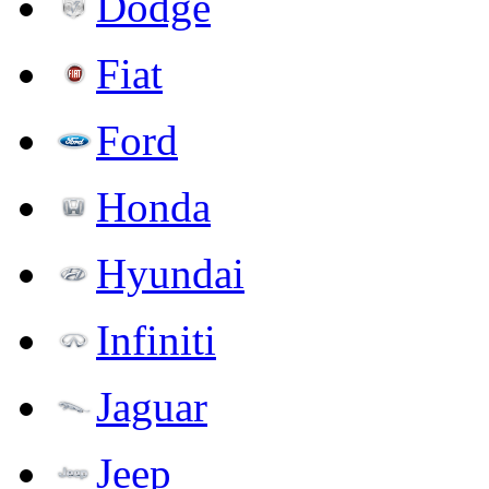
Dodge
Fiat
Ford
Honda
Hyundai
Infiniti
Jaguar
Jeep