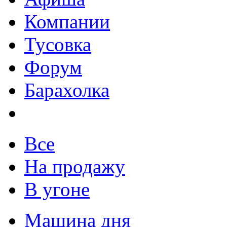
Компании
Тусовка
Форум
Барахолка
Все
На продажу
В угоне
Машина дня