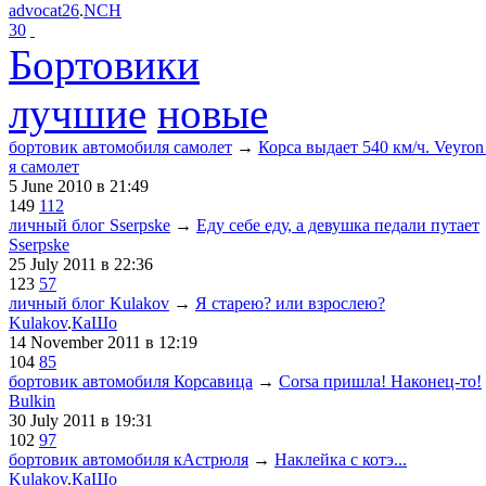
advocat26
.
NCH
30
Бортовики
лучшие
новые
бортовик автомобиля самолет
→
Корса выдает 540 км/ч. Veyron
я самолет
5 June 2010
в 21:49
149
112
личный блог Sserpske
→
Еду себе еду, а девушка педали путает
Sserpske
25 July 2011
в 22:36
123
57
личный блог Kulakov
→
Я старею? или взрослею?
Kulakov
.
КаШо
14 November 2011
в 12:19
104
85
бортовик автомобиля Корсавица
→
Corsa пришла! Наконец-то!
Bulkin
30 July 2011
в 19:31
102
97
бортовик автомобиля кАстрюля
→
Наклейка с котэ...
Kulakov
.
КаШо