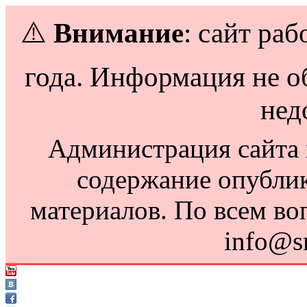
⚠️
Внимание
: сайт раб
года. Информация не о
нед
Администрация сайта н
содержание опубли
материалов. По всем во
info@s