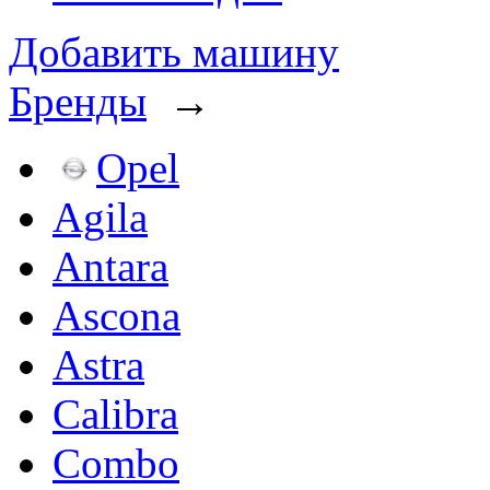
Добавить машину
Бренды
→
Opel
Agila
Antara
Ascona
Astra
Calibra
Combo