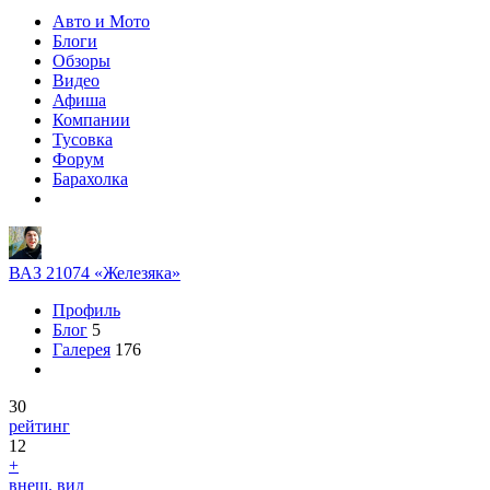
Авто и Мото
Блоги
Обзоры
Видео
Афиша
Компании
Тусовка
Форум
Барахолка
ВАЗ 21074 «Железяка»
Профиль
Блог
5
Галерея
176
30
рейтинг
12
+
внеш. вид