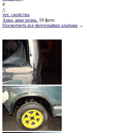
4
+
тех. свойства
Арка, арке рознь.
19 фото
Посмотреть все фотографии альбома
→