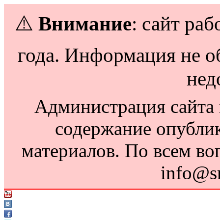
⚠️
Внимание
: сайт раб
года. Информация не о
нед
Администрация сайта н
содержание опубли
материалов. По всем во
info@s