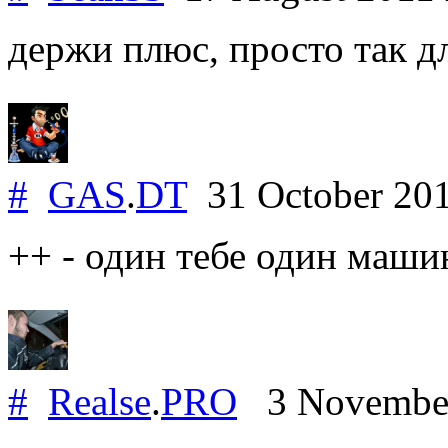
держи плюс, просто так д
#
GAS
.
DT
31 October 20
++ - один тебе один маши
#
Realse
.
PRO
3 Novembe