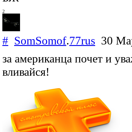
2
#
SomSomof
.
77rus
30 Ma
за американца почет и ув
вливайся!