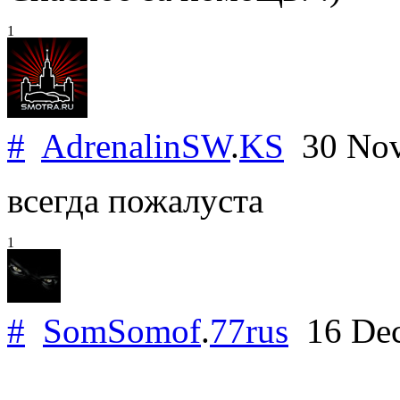
1
#
AdrenalinSW
.
KS
30 Nov
всегда пожалуста
1
#
SomSomof
.
77rus
16 Dec