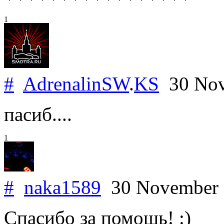
1
#
AdrenalinSW
.
KS
30 Nov
пасиб....
1
#
naka1589
30 November
Спасибо за помощь! :)