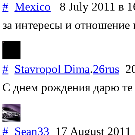
#
Mexico
8 July 2011
в 1
за интересы и отношение 
#
Stavropol Dima
.
26rus
20
С днем рождения дарю те 
#
Sean33
17 August 2011