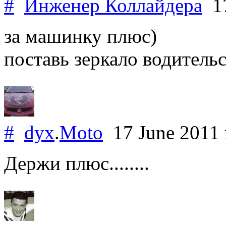
#
Инженер Коллайдера
17
за машинку плюс)
поставь зеркало водительс
#
dyx
.
Moto
17 June 2011
Держи плюс........