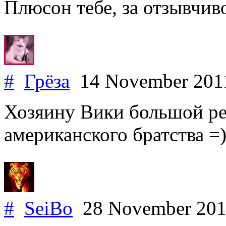
Плюсон тебе, за отзывчив
#
Грёза
14 November 20
Хозяину Вики большой ре
американского братства =
#
SeiBo
28 November 20