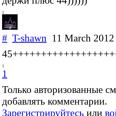
держи плюс 44))))))
1
#
T-shawn
11 March 201
45++++++++++++++++++
1
1
Только авторизованные с
добавлять комментарии.
Зарегистрируйтесь
или
во