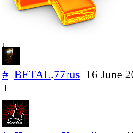
1
#
BETAL
.
77rus
16 June 
+