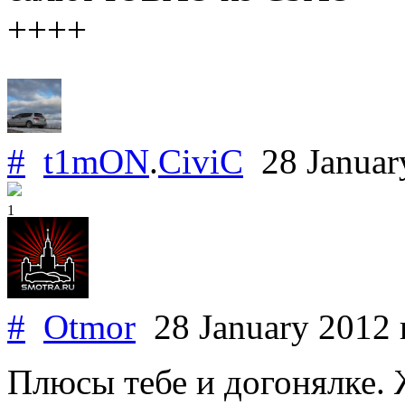
++++
#
t1mON
.
CiviC
28 Januar
1
#
Otmor
28 January 2012
Плюсы тебе и догонялке. 