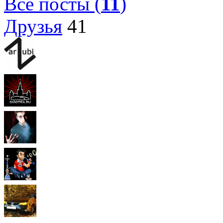
Все посты (
11
)
Друзья
41