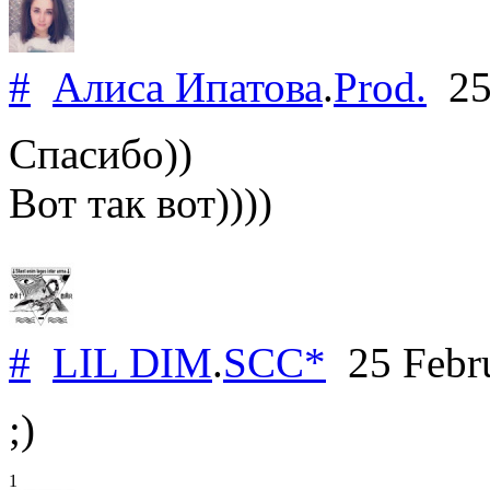
#
Алиса Ипатова
.
Prod.
25
Спасибо))
Вот так вот))))
#
LIL DIM
.
SCC*
25 Febr
;)
1