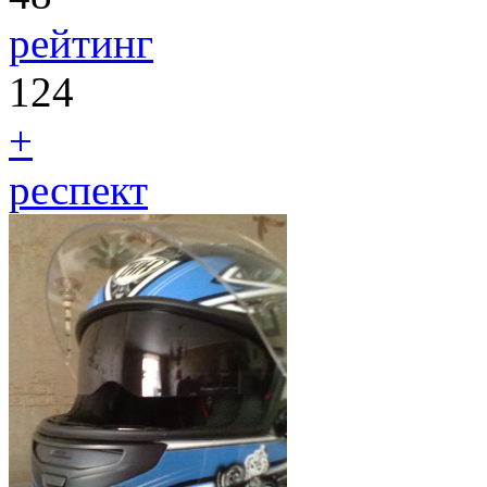
рейтинг
124
+
респект