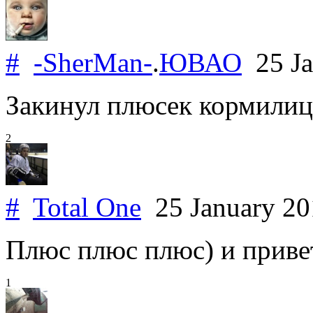
#
-ShеrMan-
.
ЮВАО
25 Ja
Закинул плюсек кормилице
2
#
Total One
25 January 2
Плюс плюс плюс) и приве
1