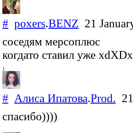
#
poxers
.
BENZ
21 Januar
соседям мерсоплюс
когдато ставил уже xdXD
1
#
Алиса Ипатова
.
Prod.
21
спасибо))))