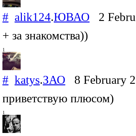
#
alik124
.
ЮВАО
2 Febru
+ за знакомства))
1
#
katys
.
ЗАО
8 February 
приветствую плюсом)
1