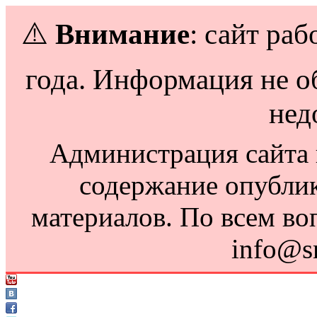
⚠️
Внимание
: сайт раб
года. Информация не о
нед
Администрация сайта н
содержание опубли
материалов. По всем во
info@s