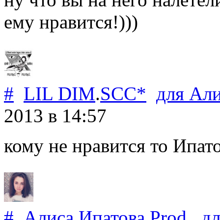
ему нравится!)))
#
LIL DIM
.
SCC*
для
Али
2013
в 14:57
кому не нравится то Ипато
#
Алиса Ипатова
.
Prod.
д