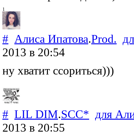
1
#
Алиса Ипатова
.
Prod.
д
2013
в 20:54
ну хватит ссориться)))
#
LIL DIM
.
SCC*
для
Али
2013
в 20:55