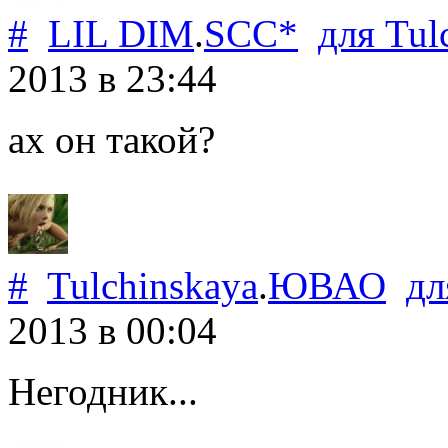
#
LIL DIM
.
SCC*
для
Tul
2013
в 23:44
ах он такой?
#
Tulchinskaya
.
ЮВАО
д
2013
в 00:04
Негодник...