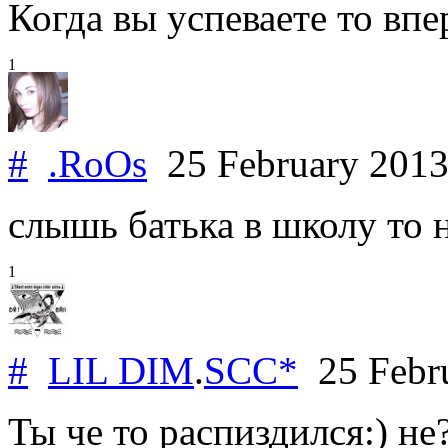
Когда вы успеваете то впе
1
#
.RoOs
25 February 201
слышь батька в школу то 
1
#
LIL DIM
.
SCC*
25 Febr
Ты че то распиздился:) не