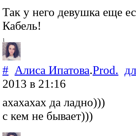
Так у него девушка еще ес
Кабель!
1
#
Алиса Ипатова
.
Prod.
д
2013
в 21:16
ахахахах да ладно)))
с кем не бывает)))