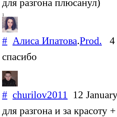
для разгона плюсанул)
1
#
Алиса Ипатова
.
Prod.
4 
спасибо
#
churilov2011
12 Januar
для разгона и за красоту + 