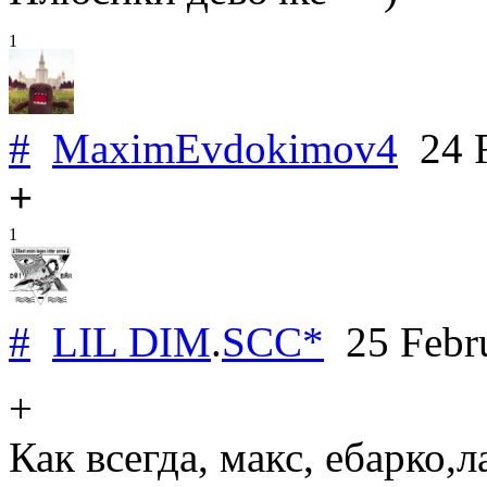
1
#
MaximEvdokimov4
24 F
+
1
#
LIL DIM
.
SCC*
25 Febr
+
Как всегда, макс, ебарко,л