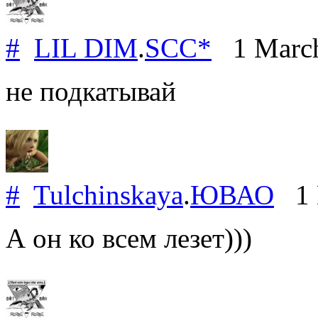
#
LIL DIM
.
SCC*
1 Marc
не подкатывай
#
Tulchinskaya
.
ЮВАО
1 
А он ко всем лезет)))