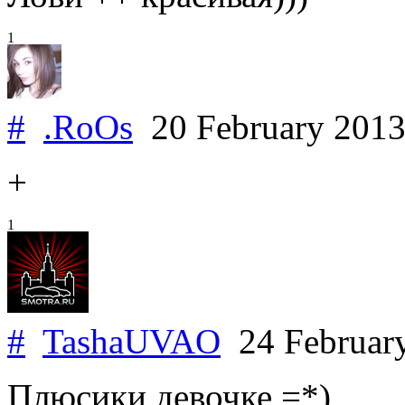
1
#
.RoOs
20 February 201
+
1
#
TashaUVAO
24 Februar
Плюсики девочке =*)