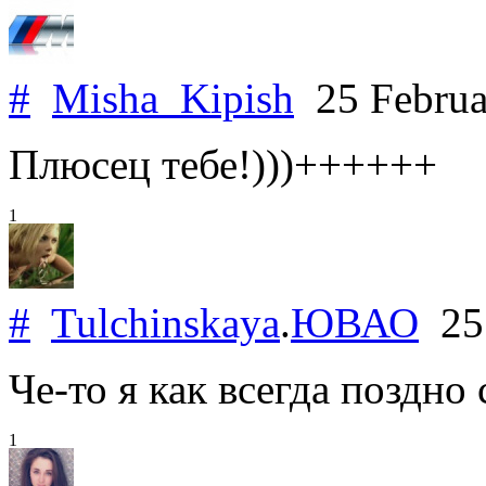
#
Misha_Kipish
25 Februa
Плюсец тебе!)))++++++
1
#
Tulchinskaya
.
ЮВАО
25 
Че-то я как всегда поздно
1