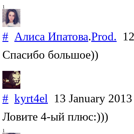
1
#
Алиса Ипатова
.
Prod.
12
Спасибо большое))
#
kyrt4el
13 January 201
Ловите 4-ый плюс:)))
1