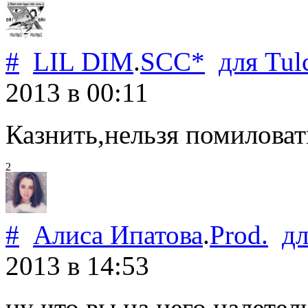
#
LIL DIM
.
SCC*
для
Tul
2013
в 00:11
Казнить,нельзя помиловат
2
#
Алиса Ипатова
.
Prod.
д
2013
в 14:53
ну что вы на него налетели