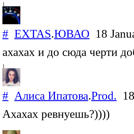
1
#
EXTAS
.
ЮВАО
18 Janu
ахахах и до сюда черти до
1
#
Алиса Ипатова
.
Prod.
18
Ахахах ревнуешь?))))