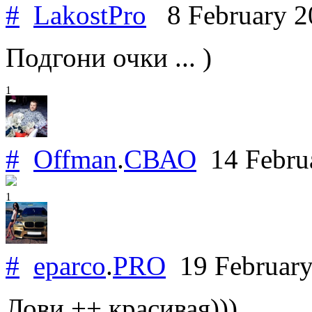
#
LakostPro
8 February 
Подгони очки ... )
1
#
Offman
.
СВАО
14 Febru
1
#
eparco
.
PRO
19 Februar
Лови ++ красивая)))