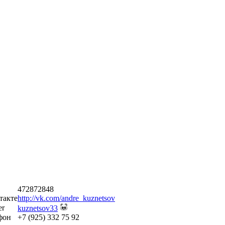
472872848
такте
http://vk.com/andre_kuznetsov
er
kuznetsov33
фон
+7 (925) 332 75 92