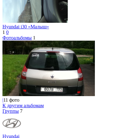
Hyundai i30 «Малыш»
1
0
Фотоальбомы
1
|
11 фото
К другим альбомам
Группы
7
Hyundai