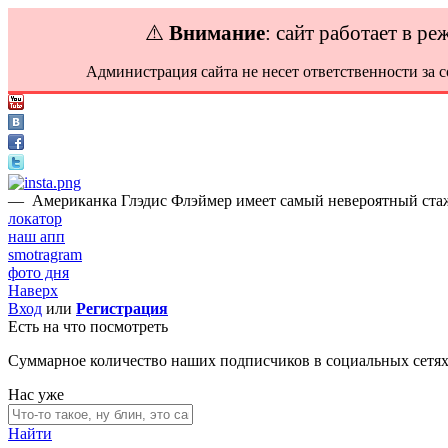
⚠️
Внимание
: сайт работает в р
Администрация сайта не несет ответственности за 
—
Американка Глэдис Флэймер имеет самый невероятный стаж в
локатор
наш апп
smotragram
фото дня
Наверх
Вход
или
Регистрация
Есть на что посмотреть
Суммарное количество наших подписчиков в социальных сетя
Нас уже
Найти