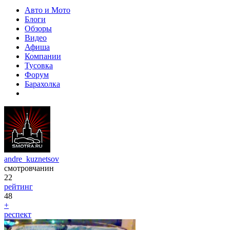
Авто и Мото
Блоги
Обзоры
Видео
Афиша
Компании
Тусовка
Форум
Барахолка
andre_kuznetsov
смотровчанин
22
рейтинг
48
+
респект