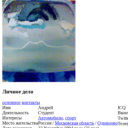
Личное дело
основное
контакты
Имя
Андрей
ICQ
Деятельность
Студент
Вкон
Интересы
Автомобили
,
спорт
Twitt
Место жительства
Россия /
Московская область
/
Одинцово
Теле