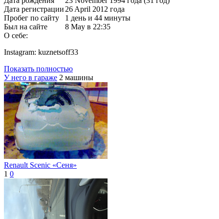
Дата рождения
23 November 1994 года (31 год)
Дата регистрации
26 April 2012 года
Пробег по сайту
1 день и 44 минуты
Был на сайте
8 May в 22:35
О себе:
Instagram: kuznetsoff33
Показать полностью
У него в гараже
2 машины
Renault Scenic «Сеня»
1
0