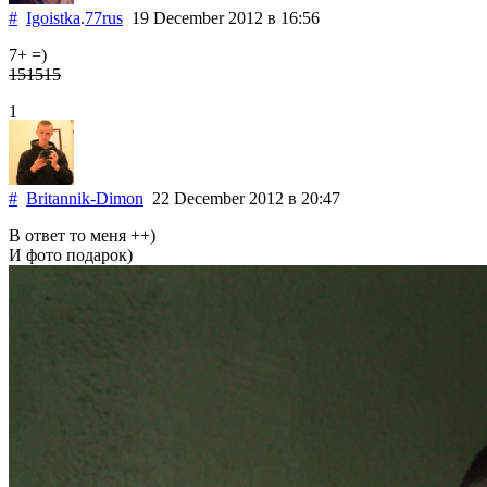
#
Igoistka
.
77rus
19 December 2012
в 16:56
7+ =)
151515
1
#
Britannik-Dimon
22 December 2012
в 20:47
В ответ то меня ++)
И фото подарок)