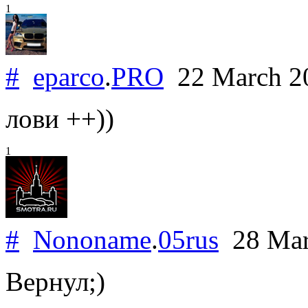
1
#
eparco
.
PRO
22 March 2
лови ++))
1
#
Nononame
.
05rus
28 Mar
Вернул;)