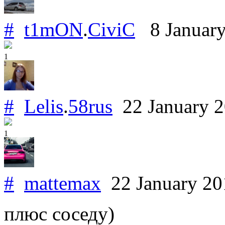
#
t1mON
.
CiviC
8 Januar
1
#
Lelis
.
58rus
22 January 
1
#
mattemax
22 January 2
плюс соседу)