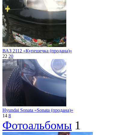
ВАЗ 2112 «Купешечка (продана)»
22
20
Hyundai Sonata «Sonata (продана)»
14
8
Фотоальбомы
1