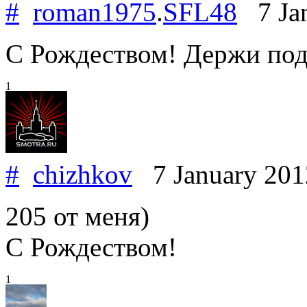
#
roman1975
.
SFL48
7 Jan
С Рождеством! Держи под
1
#
chizhkov
7 January 20
205 от меня)
С Рождеством!
1