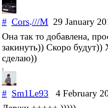
#
Cors
.
///M
29 January 2
Она так то добавлена, пр
закинуть)) Скоро будут))
сделаю))
1
#
Sm1Le93
4 February 2
Держи +++++ )))))