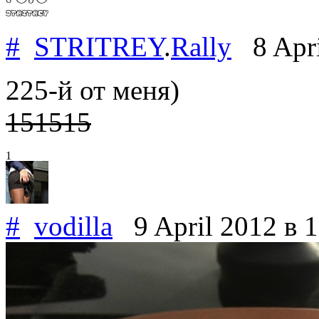
#
STRITREY
.
Rally
8 Apri
225-й от меня)
151515
1
#
vodilla
9 April 2012
в 