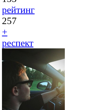
рейтинг
257
+
респект