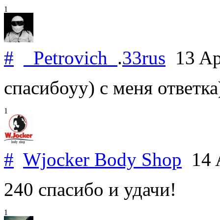
1
#
_Petrovich_
.
33rus
13 Ap
спасибоуу) с меня ответка
1
#
Wjocker Body Shop
14 A
240 спасибо и удачи!
1