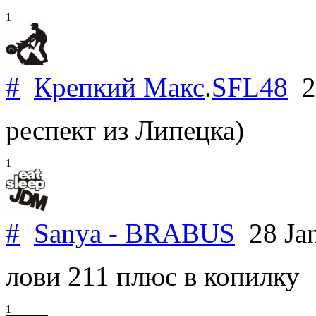
1
#
Крепкий Макс
.
SFL48
26
респект из Липецка)
1
#
Sanya - BRABUS
28 Ja
лови 211 плюс в копилку
1