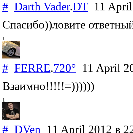
#
Darth Vader
.
DT
11 Apri
Спасибо))ловите ответный
1
#
FERRE
.
720°
11 April 
Взаимно!!!!!=))))))
1
#
DVen
11 April 2012
в 2