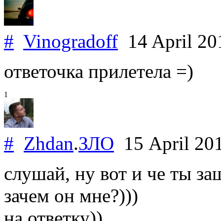
#
Vinogradoff
14 April 2
ответочка прилетела =)
1
#
Zhdan
.
ЗЛО
15 April 20
слушай, ну вот и че ты за
зачем он мне?)))
на ответку))