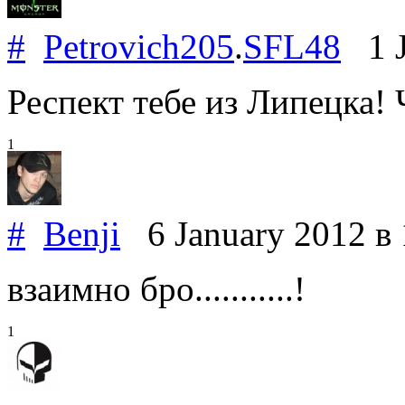
#
Petrovich205
.
SFL48
1 J
Респект тебе из Липецка! 
1
#
Benji
6 January 2012
в
взаимно бро...........!
1