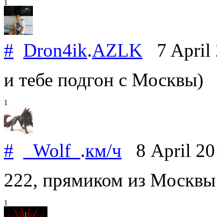
1
#
Dron4ik
.
AZLK
7 April
и тебе подгон с Москвы)
1
#
_Wolf_
.
км/ч
8 April 2
222, прямиком из Москвы
1