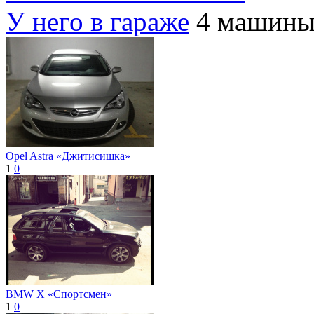
У него в гараже
4 машин
Opel Astra «Джитисишка»
1
0
BMW X «Спортсмен»
1
0