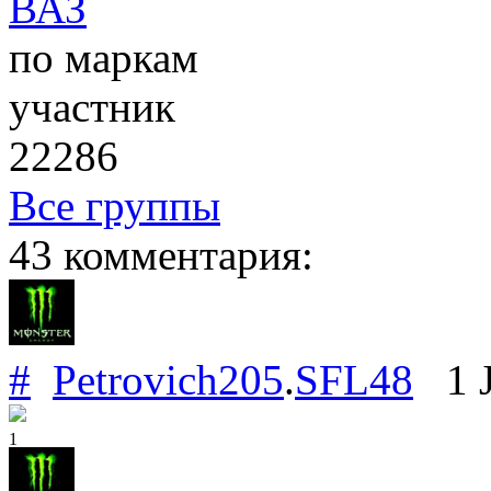
ВАЗ
по маркам
участник
22286
Все группы
43 комментария:
#
Petrovich205
.
SFL48
1 J
1