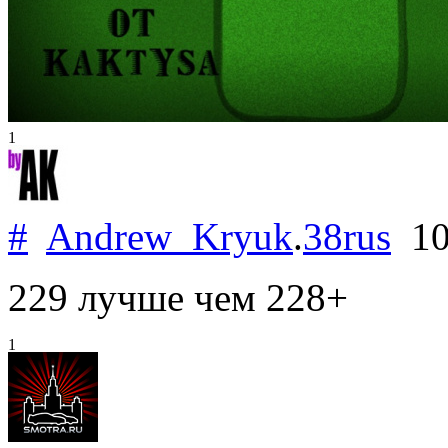
1
#
Andrew_Kryuk
.
38rus
10
229 лучше чем 228+
1