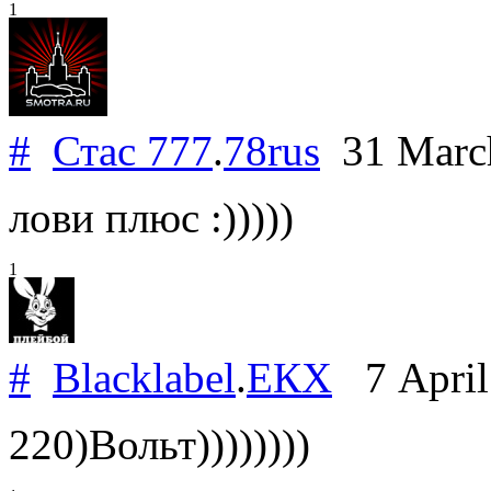
1
#
Стас 777
.
78rus
31 Marc
лови плюс :)))))
1
#
Blacklabel
.
ЕКХ
7 April
220)Вольт))))))))