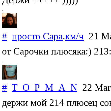
1
#
просто Сара
.
км/ч
21 Ma
от Сарочки плюсяка:) 213:
1
#
T_O_P_M_A_N
22 Mar
держи мой 214 плюсец сон