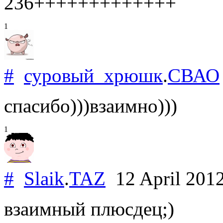
236+++++++++++++
1
#
суровый_хрюшк
.
СВАО
спасибо)))взаимно)))
1
#
Slaik
.
TAZ
12 April 201
взаимный плюсдец;)