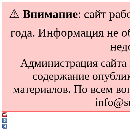
⚠️
Внимание
: сайт раб
года. Информация не о
нед
Администрация сайта н
содержание опубли
материалов. По всем во
info@s