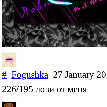
1
#
Fogushka
27 January 2
226/195 лови от меня
1