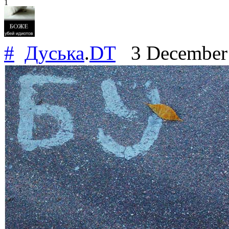
1
#
Дуська
.
DT
3 December