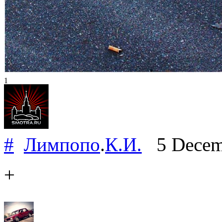
1
#
Лимпопо
.
К.И.
5 Decem
+