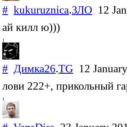
#
kukuruznica
.
ЗЛО
12 Jan
ай килл ю)))
1
#
Димка26
.
TG
12 Januar
лови 222+, прикольный га
1