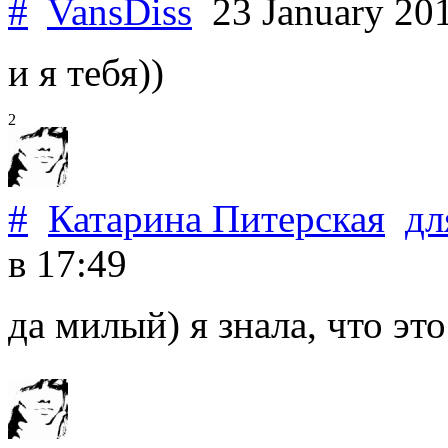
#
VansDiss
23 January 20
и я тебя))
2
#
Катарина Питерская
д
в 17:49
да милый) я знала, что эт