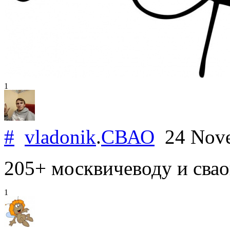
1
#
vladonik
.
СВАО
24 Nove
205+ москвичеводу и сва
1