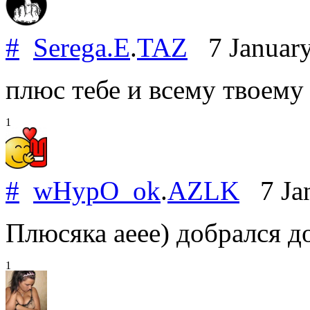
#
Serega.E
.
TAZ
7 Januar
плюс тебе и всему твоему 
1
#
wHypO_ok
.
AZLK
7 Jan
Плюсяка аеее) добрался д
1