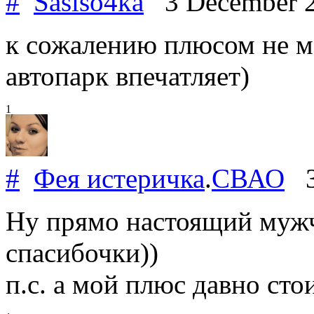
#
Sasiso4ka
3 December 
к сожалению плюсом не мо
автопарк впечатляет)
1
#
Фея истеричка
.
СВАО
3
Ну прямо настоящий мужчи
спасибочки))
п.с. а мой плюс давно стои