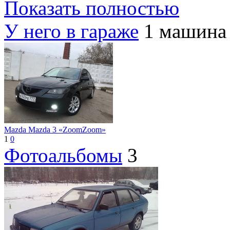
Показать полностью
У него в гараже
1 машина
Mazda Mazda 3 «ZoomZoom»
1
0
Фотоальбомы
3