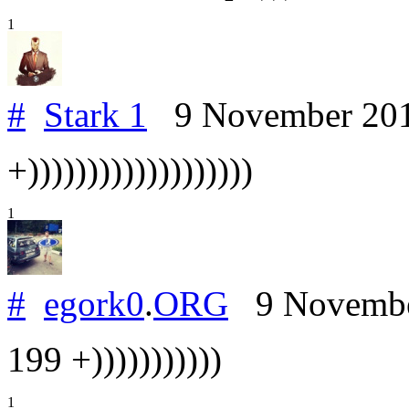
1
#
Stark 1
9 November 20
+)))))))))))))))))))
1
#
egork0
.
ORG
9 Novembe
199 +)))))))))))
1