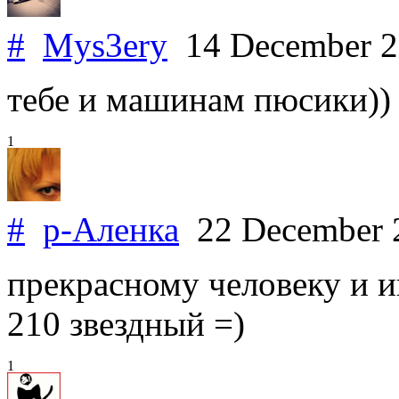
#
Mys3ery
14 December 
тебе и машинам пюсики))
1
#
р-Аленка
22 December 
прекрасному человеку и 
210 звездный =)
1