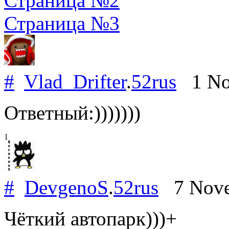
Страница №2
Страница №3
#
Vlad_Drifter
.
52rus
1 No
Ответный:)))))))
1
#
DevgenoS
.
52rus
7 Nove
Чёткий автопарк)))+