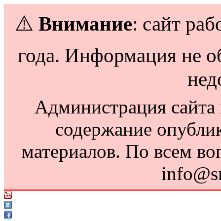
⚠️
Внимание
: сайт раб
года. Информация не о
нед
Администрация сайта н
содержание опубли
материалов. По всем во
info@s