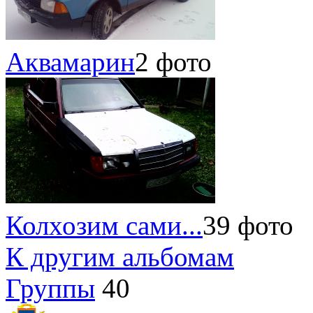
Аквамарин
2 фото
Колхозим сами...
39 фото
К другим альбомам
Группы
40