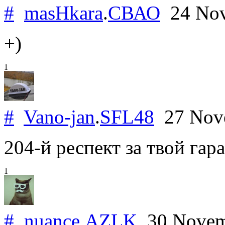
#
masHkara
.
СВАО
24 Nov
+)
1
#
Vano-jan
.
SFL48
27 Nov
204-й респект за твой гара
1
#
nuance
.
AZLK
30 Novem