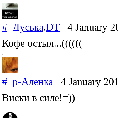
1
#
Дуська
.
DT
4 January 2
Кофе остыл...((((((
1
#
р-Аленка
4 January 20
Виски в силе!=))
1