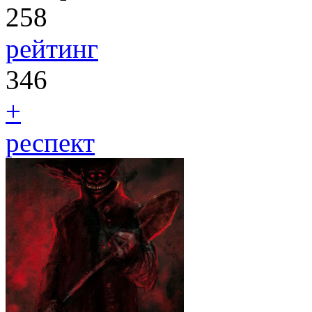
258
рейтинг
346
+
респект