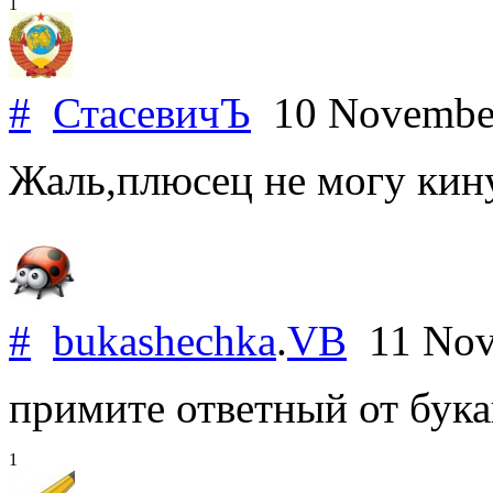
1
#
СтасевичЪ
10 Novembe
Жаль,плюсец не могу кину
#
bukashechka
.
VB
11 Nov
примите ответный от бука
1