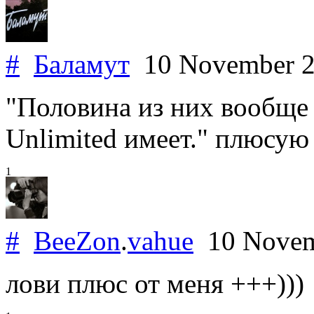
#
Баламут
10 November 
"Половина из них вообще п
Unlimited имеет." плюсую 
1
#
BeeZon
.
vahue
10 Novem
лови плюс от меня +++)))