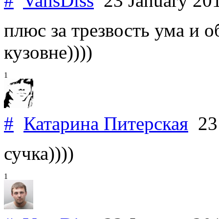
#
VansDiss
23 January 20
плюс за трезвость ума и о
кузовне))))
1
#
Катарина Питерская
23 
сучка))))
1