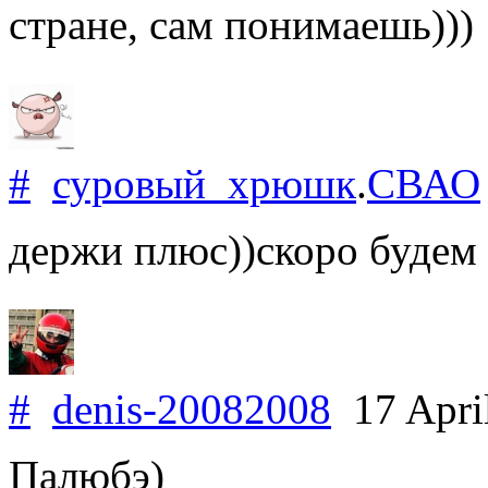
стране, сам понимаешь)))
#
суровый_хрюшк
.
СВАО
держи плюс))скоро будем
#
denis-20082008
17 Apri
Палюбэ)