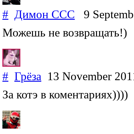
#
Димон ССС
9 Septemb
Можешь не возвращать!)
#
Грёза
13 November 20
За котэ в коментариях))))