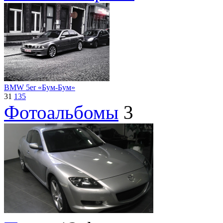
BMW 5er «Бум-Бум»
31
135
Фотоальбомы
3