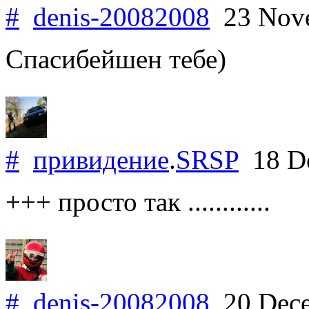
#
denis-20082008
23 Nov
Спасибейшен тебе)
#
привидение
.
SRSP
18 D
+++ просто так ............
#
denis-20082008
20 Dece