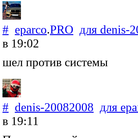
#
eparco
.
PRO
для
denis-
в 19:02
шел против системы
#
denis-20082008
для
epa
в 19:11