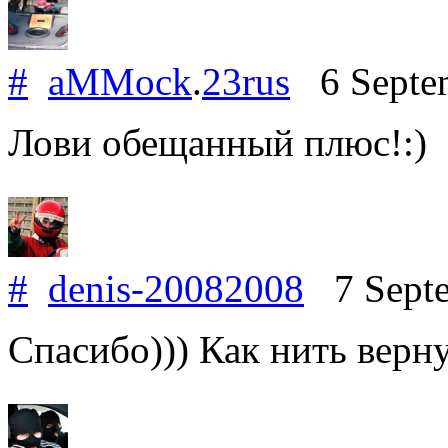
#
aMMock
.
23rus
6 Septe
Лови обещанный плюс!:)
#
denis-20082008
7 Septe
Спасибо))) Как нить верн