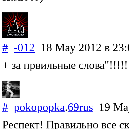
#
-012
18 May 2012
в 23:
+ за првильные слова"!!!!!
#
pokopopka
.
69rus
19 Ma
Респект! Правильно все ск