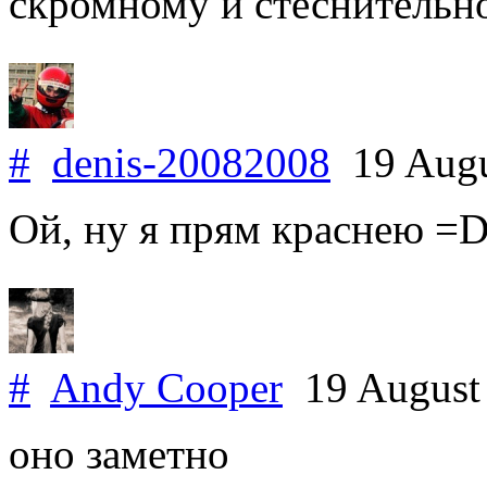
скромному и стеснительн
#
denis-20082008
19 Augu
Ой, ну я прям краснею =
#
Andy Cooper
19 August
оно заметно