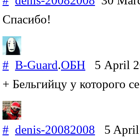
#
denis-20082008
30 Mar
Спасибо!
#
B-Guard
.
ОБН
5 April 
+ Бельгийцу у которого сес
#
denis-20082008
5 April