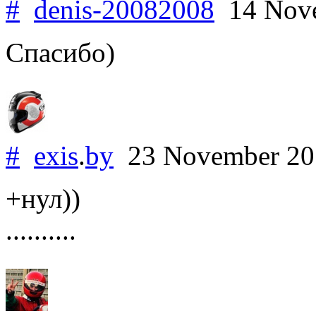
#
denis-20082008
14 Nov
Спасибо)
#
exis
.
by
23 November 2
+нул))
..........