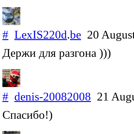
#
LexIS220d
.
be
20 Augus
Держи для разгона )))
#
denis-20082008
21 Augu
Спасибо!)