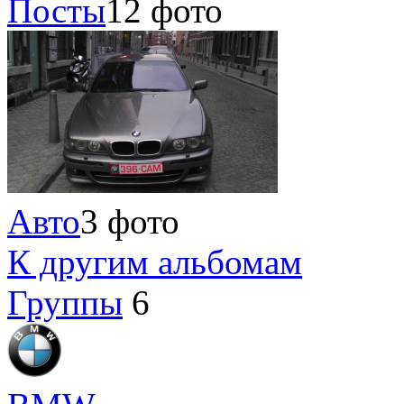
Посты
12 фото
Авто
3 фото
К другим альбомам
Группы
6