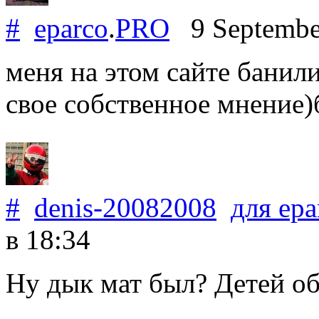
#
eparco
.
PRO
9 Septembe
меня на этом сайте банили
свое собственное мнение)
#
denis-20082008
для
epa
в 18:34
Ну дык мат был? Детей о