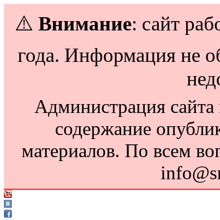
⚠️
Внимание
: сайт раб
года. Информация не о
нед
Администрация сайта н
содержание опубли
материалов. По всем во
info@s