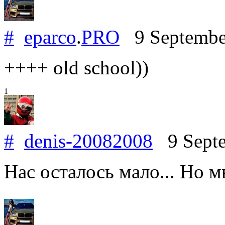
#
eparco
.
PRO
9 Septembe
++++ old school))
1
#
denis-20082008
9 Septe
Нас осталось мало... Но м