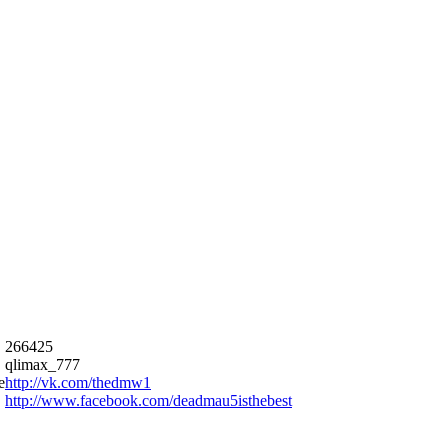
266425
qlimax_777
е
http://vk.com/thedmw1
http://www.facebook.com/deadmau5isthebest