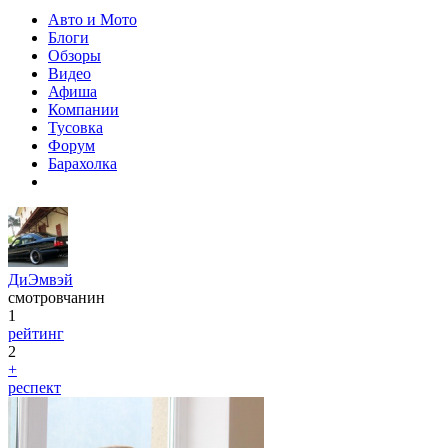
Авто и Мото
Блоги
Обзоры
Видео
Афиша
Компании
Тусовка
Форум
Барахолка
ДиЭмвэй
смотровчанин
1
рейтинг
2
+
респект