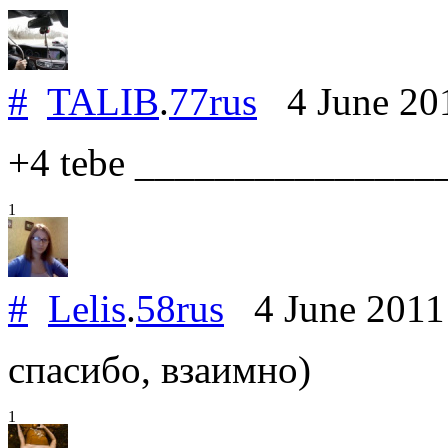
#
TALIB
.
77rus
4 June 20
+4 tebe _______________
1
#
Lelis
.
58rus
4 June 201
спасибо, взаимно)
1