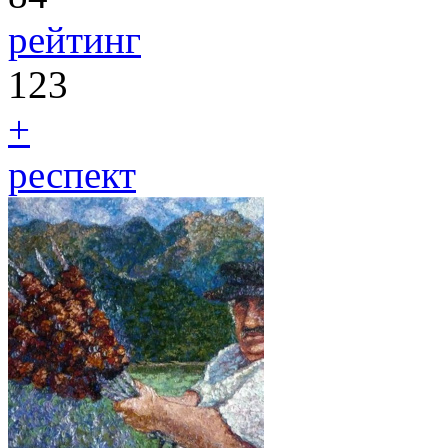
рейтинг
123
+
респект