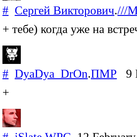
#
Сергей Викторович
.
///
+ тебе) когда уже на встре
#
DyaDya_DrOn
.
ПМР
9 F
+
#
iSlate
.
WPC
12 February