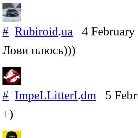
#
Rubiroid
.
ua
4 February
Лови плюсь)))
#
ImpeLLitterI
.
dm
5 Febr
+)