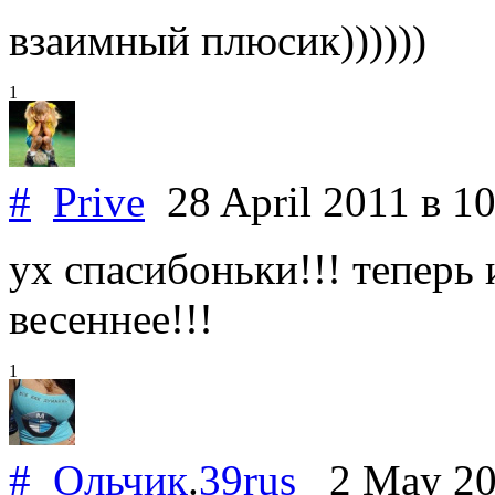
взаимный плюсик))))))
1
#
Prive
28 April 2011
в 1
ух спасибоньки!!! теперь 
весеннее!!!
1
#
Ольчик
.
39rus
2 May 2