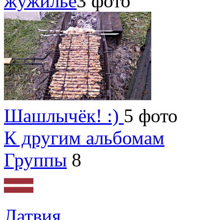
жужильё
3 фото
Шашлычёк! :)
5 фото
К другим альбомам
Группы
8
Латвия