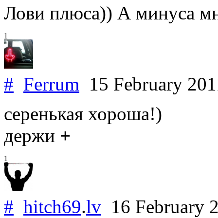
Лови плюса)) А минуса мне
1
#
Ferrum
15 February 20
серенькая хороша!)
держи
+
1
#
hitch69
.
lv
16 February 