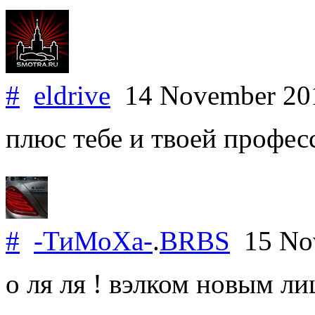
#
eldrive
14 November 2
плюс тебе и твоей профес
#
-ТиМоХа-
.
BRBS
15 No
о ля ля ! вэлком новым ли