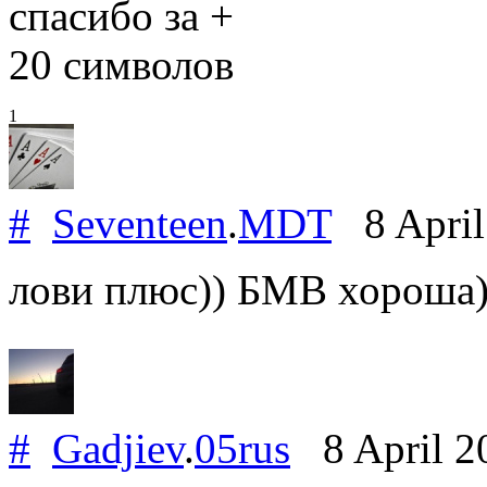
спасибо за +
20 символов
1
#
Seventeen
.
MDT
8 April
лови плюс)) БМВ хороша))
#
Gadjiev
.
05rus
8 April 2