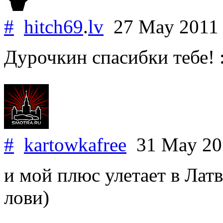
#
hitch69
.
lv
27 May 201
Дурочкин спасибки тебе! 
#
kartowkafree
31 May 2
и мой плюс улетает в Лат
лови)