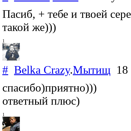
Пасиб, + тебе и твоей се
такой же)))
1
#
Belka Crazy
.
Мытищ
18 
спасибо)приятно)))
ответный плюс)
1