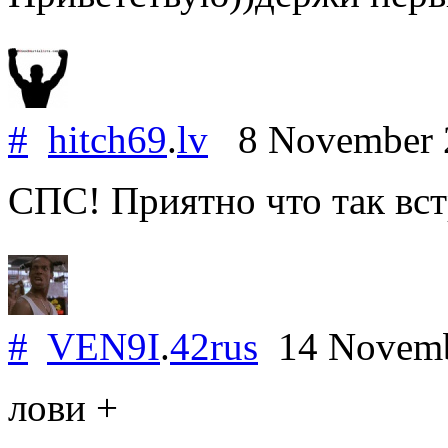
#
hitch69
.
lv
8 November 
СПС! Приятно что так вст
#
VEN9I
.
42rus
14 Novemb
лови +