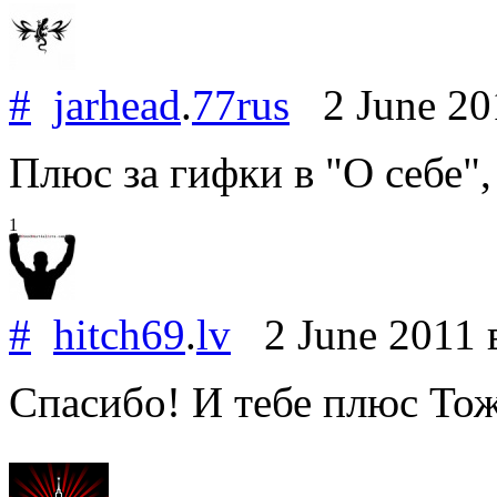
#
jarhead
.
77rus
2 June 2
Плюс за гифки в "О себе",
1
#
hitch69
.
lv
2 June 2011
Спасибо! И тебе плюс Тоже