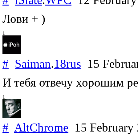
Лови + )
1
#
Saiman
.
18rus
15 Februa
И тебя отвечу хорошим ре
1
#
AltChrome
15 February