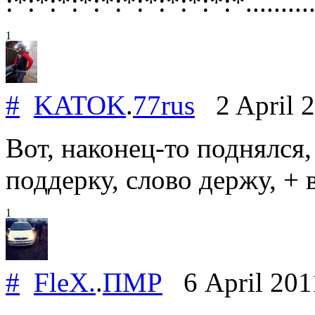
:*:*:*:*:*:*:*:*:*:*:*...........
1
#
KATOK
.
77rus
2 April 
Вот, наконец-то поднялся,
поддерку, слово держу, + в
1
#
FleX.
.
ПМР
6 April 20