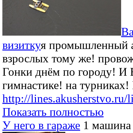
Ва
визитку
я промышленный а
взрослых тому же! прово
Гонки днём по городу! И
гимнастике! на турниках!
http://lines.akusherstvo.ru/
Показать полностью
У него в гараже
1 машина