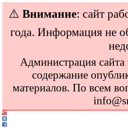
⚠️
Внимание
: сайт раб
года. Информация не о
нед
Администрация сайта н
содержание опубли
материалов. По всем во
info@s