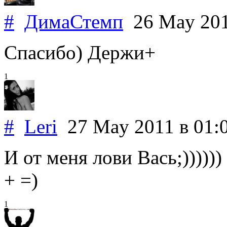
#
ДимаСтемп
26 May 20
Спасибо) Держи+
1
#
Leri
27 May 2011
в 01:
И от меня лови Вась;))))))
+ =)
1