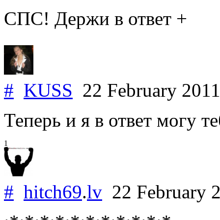
СПС! Держи в ответ +
#
KUSS
22 February 201
Теперь и я в ответ могу т
1
#
hitch69
.
lv
22 February 