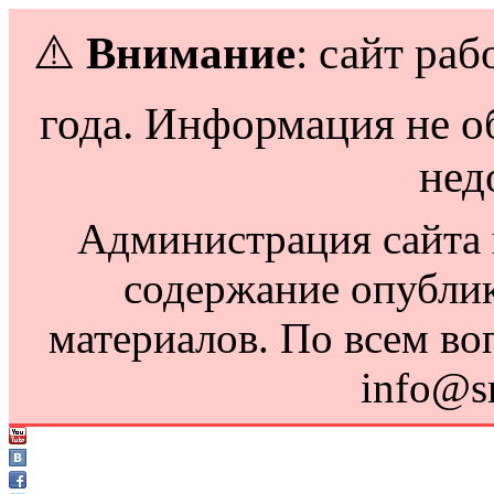
⚠️
Внимание
: сайт раб
года. Информация не о
нед
Администрация сайта н
содержание опубли
материалов. По всем во
info@s