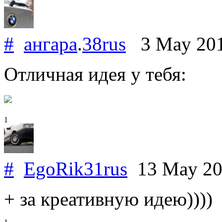
#
ангара
.
38rus
3 May 20
Отличная идея у тебя:
1
#
EgoRik31rus
13 May 2
+ за креативную идею))))