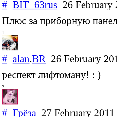
#
BIT_63rus
26 February
Плюс за приборную панель
1
#
alan
.
BR
26 February 20
респект лифтоману! : )
2
#
Грёза
27 February 201