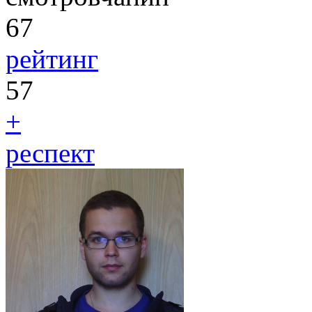
67
рейтинг
57
+
респект