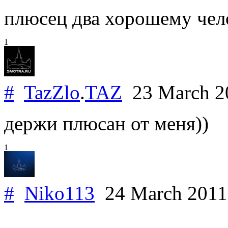
плюсец два хорошему чел
1
#
TazZlo
.
TAZ
23 March 
держи плюсан от меня))
1
#
Niko113
24 March 201