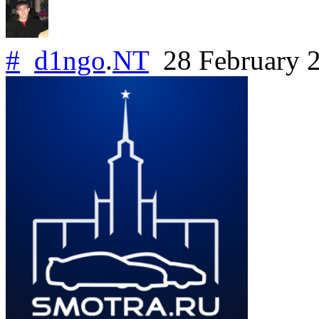
#
d1ngo
.
NT
28 February 