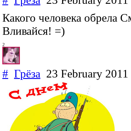
Какого человека обрела См
Вливайся! =)
2
#
Грёза
23 February 201