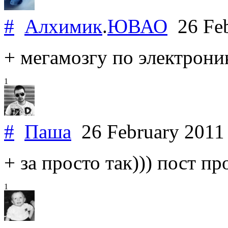
#
Алхимик
.
ЮВАО
26 Feb
+ мегамозгу по электрони
1
#
Паша
26 February 201
+ за просто так))) пост п
1