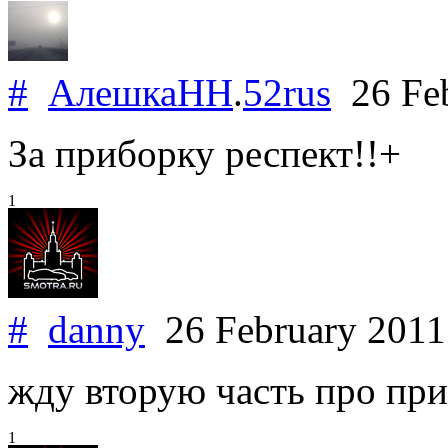
#
АлешкаНН
.
52rus
26 Feb
За приборку респект!!+
1
#
danny
26 February 201
жду вторую часть про пр
1