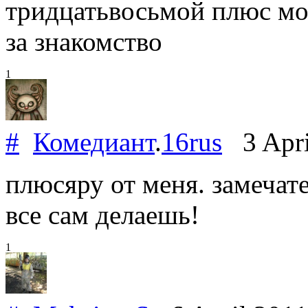
тридцатьвосьмой плюс мо
за знакомство
1
#
Комедиант
.
16rus
3 Apri
плюсяру от меня. замечат
все сам делаешь!
1