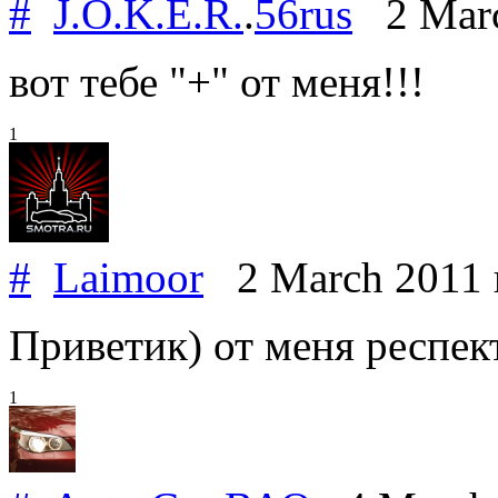
#
J.O.K.E.R.
.
56rus
2 Marc
вот тебе "+" от меня!!!
1
#
Laimoor
2 March 2011
Приветик) от меня респек
1