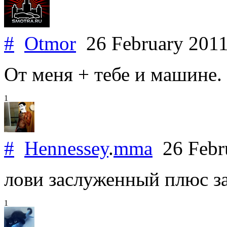
#
Otmor
26 February 201
От меня + тебе и машине.
1
#
Hennessey
.
mma
26 Febr
лови заслуженный плюс з
1