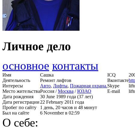
Личное дело
основное
контакты
Имя
Сашка
ICQ
20
Деятельность
Ремонт лифтов
Вконтакте
htt
Интересы
Авто
,
Лифты
,
Пожарная охрана.
Skype
lif
Место жительства
Россия /
Москва
/
ЮЗАО
E-mail
li
Дата рождения
30 June 1989 года (37 лет)
Дата регистрации
22 February 2011 года
Пробег по сайту
1 день, 20 часов и 48 минут
Был на сайте
6 November в 02:59
О себе: