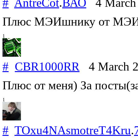
#
AntreCot
.
ВАО
4 March
Плюс МЭИшнику от МЭИ
1
#
CBR1000RR
4 March 
Плюс от меня) За посты(з
1
#
TOxu4NAsmotreT4Kru
.