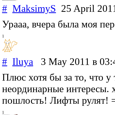
#
MaksimyS
25 April 20
Урааа, вчера была моя пе
1
#
Iluya
3 May 2011
в 03:
Плюс хотя бы за то, что у
неординарные интересы. хД
пошлость! Лифты рулят! =
1