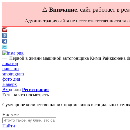
⚠️
Внимание
: сайт работает в р
Администрация сайта не несет ответственности за 
—
Первой в жизни машиной автогонщика Кими Райкконена был
локатор
наш апп
smotragram
фото дня
Наверх
Вход
или
Регистрация
Есть на что посмотреть
Суммарное количество наших подписчиков в социальных сетя
Нас уже
Найти