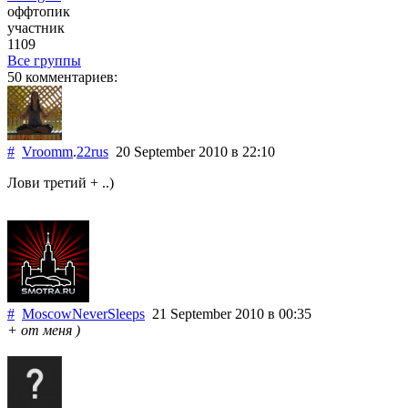
оффтопик
участник
1109
Все группы
50 комментариев:
#
Vroomm
.
22rus
20 September 2010
в 22:10
Лови третий + ..)
#
MoscowNeverSleeps
21 September 2010
в 00:35
+ от меня )