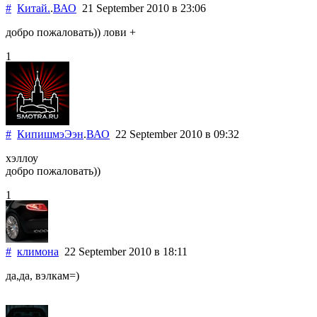
#
Китай.
.
ВАО
21 September 2010
в 23:06
добро пожаловать)) лови +
1
#
КипишмэЭэн
.
ВАО
22 September 2010
в 09:32
хэллоу
добро пожаловать))
1
#
климона
22 September 2010
в 18:11
да,да, вэлкам=)