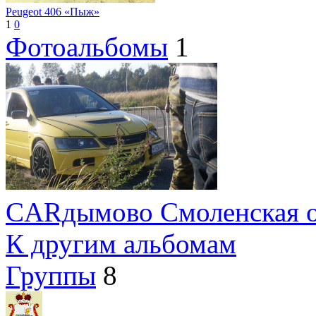
Peugeot 406 «Пыж»
1
0
Фотоальбомы
1
CARдымово Смоленская о
К другим альбомам
Группы
8