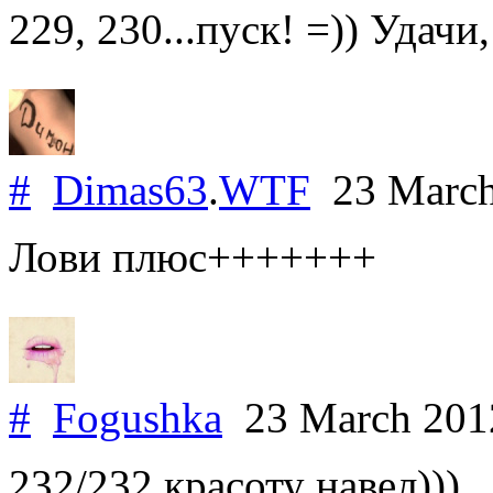
229, 230...пуск! =)) Удачи
#
Dimas63
.
WTF
23 Marc
Лови плюс+++++++
#
Fogushka
23 March 20
232/232 красоту навел)))