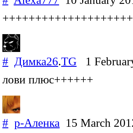
++++++++++++++++++++
#
Димка26
.
TG
1 Februar
лови плюс++++++
#
р-Аленка
15 March 20