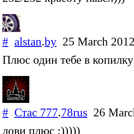
#
alstan
.
by
25 March 201
Плюс один тебе в копилку
#
Стас 777
.
78rus
26 Marc
лови плюс :)))))