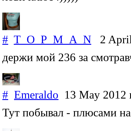
#
T_O_P_M_A_N
2 Apri
держи мой 236 за смотрав
#
Emeraldo
13 May 2012
Тут побывал - плюсами на