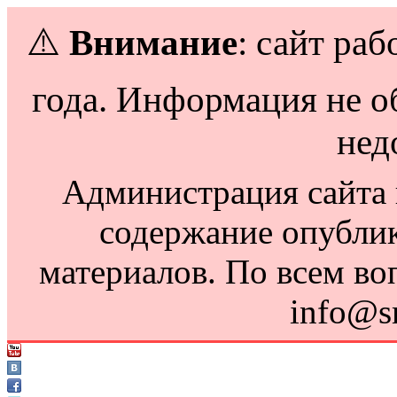
⚠️
Внимание
: сайт раб
года. Информация не о
нед
Администрация сайта н
содержание опубли
материалов. По всем во
info@s