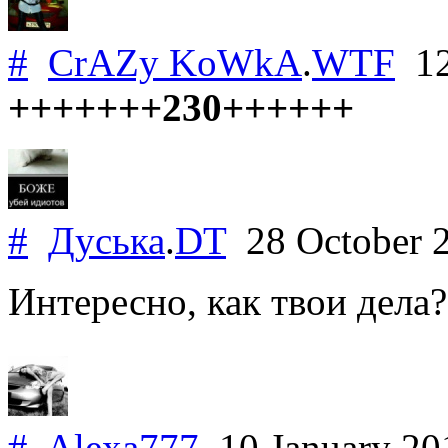
#
CrAZy KoWkA
.
WTF
12
+++++++230++++++
#
Дуська
.
DT
28 October 
Интересно, как твои дела?
#
Alexa777
10 January 2