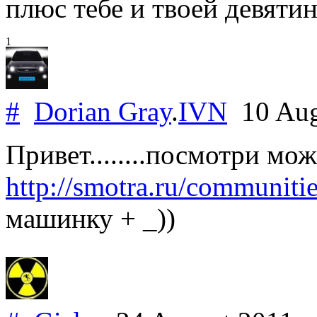
плюс тебе и твоей девятин
1
#
Dorian Gray
.
IVN
10 Aug
Привет........посмотри мож
http://smotra.ru/communiti
машинку + _))