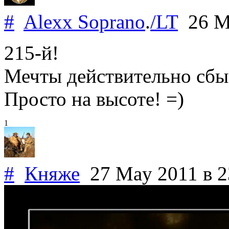
#
Alexx Soprano
.
/LT
26 M
215-й!
Мечты действительно сбы
Просто на высоте! =)
1
#
Княже
27 May 2011
в 2