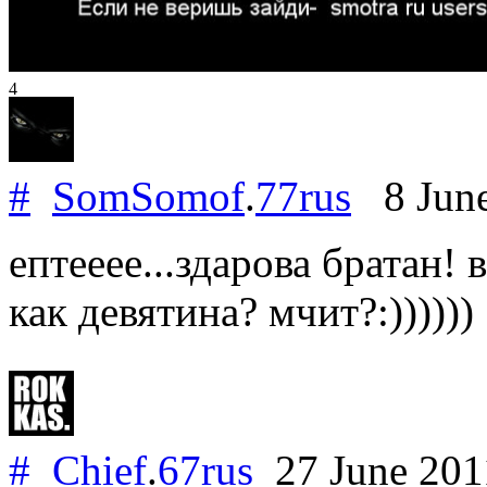
4
#
SomSomof
.
77rus
8 Jun
ептееее...здарова братан! в
как девятина? мчит?:))))))
#
Chief
.
67rus
27 June 20