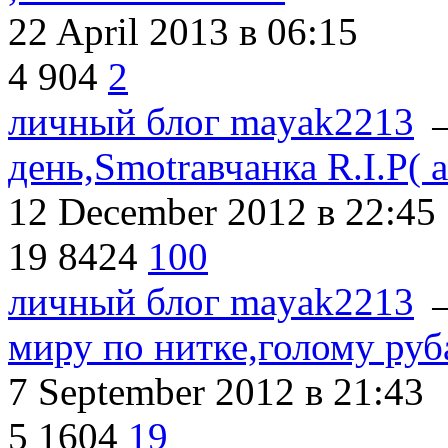
22 April 2013
в 06:15
4
904
2
личный блог mayak2213
день,Smotraвчанка R.I.P( а
12 December 2012
в 22:45
19
8424
100
личный блог mayak2213
миру по нитке,голому руб
7 September 2012
в 21:43
5
1604
19