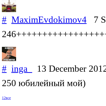
#
MaximEvdokimov4
7 Se
246+++++++++++++++++
#
inga_
13 December 201
250 юбилейный мой)
1
2
все