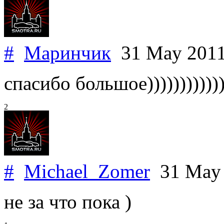
#
Маринчик
31 May 201
спасибо большое))))))))))))
2
#
Michael_Zomer
31 May
не за что пока )