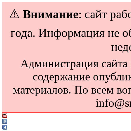
⚠️
Внимание
: сайт раб
года. Информация не о
нед
Администрация сайта н
содержание опубли
материалов. По всем во
info@s