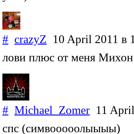
#
crazyZ
10 April 2011
в 
лови плюс от меня Михон
#
Michael_Zomer
11 Apri
спс (симвооооолыыыы)