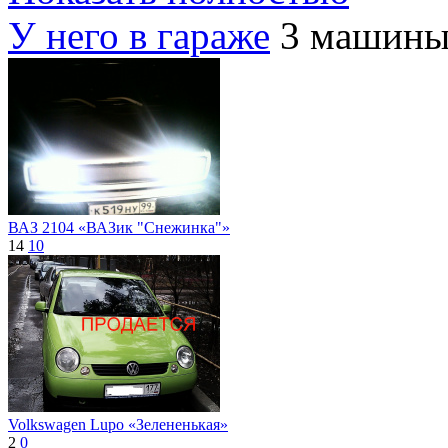
У него в гараже
3 машин
ВАЗ 2104 «ВАЗик "Снежинка"»
14
10
Volkswagen Lupo «Зелененькая»
2
0