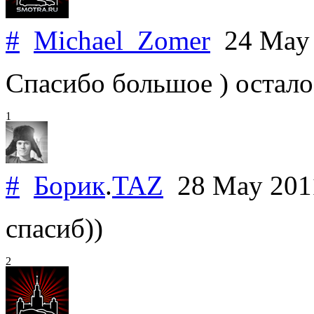
#
Michael_Zomer
24 May
Спасибо большое ) осталос
1
#
Борик
.
TAZ
28 May 20
спасиб))
2