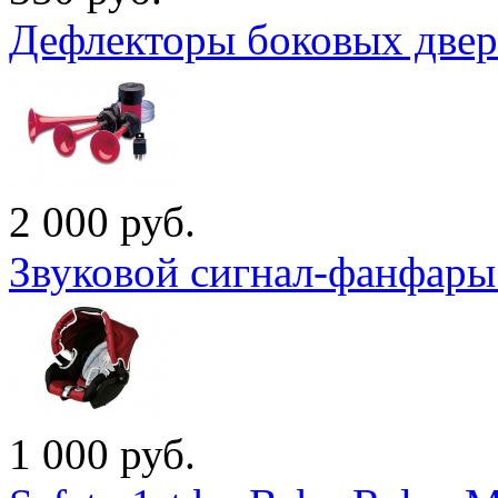
Дефлекторы боковых двер
2 000
руб.
Звуковой сигнал-фанфары
1 000
руб.