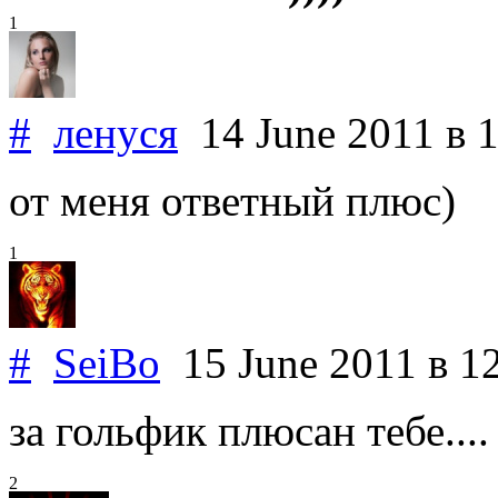
1
#
ленуся
14 June 2011
в 
от меня ответный плюс)
1
#
SeiBo
15 June 2011
в 1
за гольфик плюсан тебе....
2