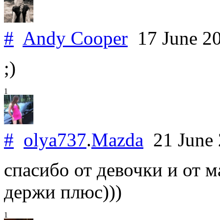
#
Andy Cooper
17 June 2
;)
1
#
olya737
.
Mazda
21 June
спасибо от девочки и от 
держи плюс)))
1