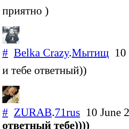
приятно )
#
Belka Crazy
.
Мытищ
10 
и тебе ответный))
#
ZURAB
.
71rus
10 June 
ответный тебе))))