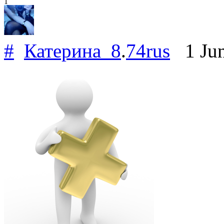
1
#
Катерина_8
.
74rus
1 Jun