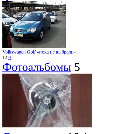
Volkswagen Golf «пока не выбрали»
12
0
Фотоальбомы
5