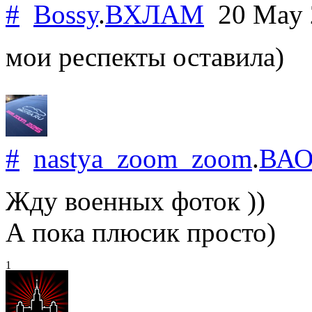
#
Bossy
.
ВХЛАМ
20 May 
мои респекты оставила)
#
nastya_zoom_zoom
.
ВА
Жду военных фоток ))
А пока плюсик просто)
1