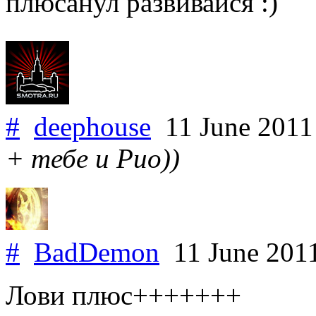
плюсанул развивайся :)
#
deephouse
11 June 201
+ тебе и Рио))
#
BadDemon
11 June 201
Лови плюс+++++++