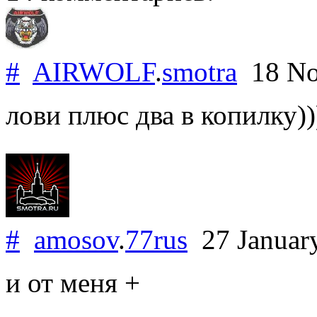
#
AIRWOLF
.
smotra
18 No
лови плюс два в копилку))
#
amosov
.
77rus
27 Januar
и от меня +