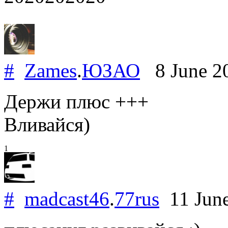
#
Zames
.
ЮЗАО
8 June 2
Держи плюс +++
Вливайся)
1
#
madcast46
.
77rus
11 Jun