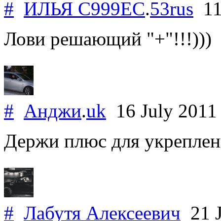
#
ИЛЬЯ С999ЕС
.
53rus
11
Лови решающий "+"!!!)))
#
Анджи
.
uk
16 July 201
Держи плюс для укреплен
#
Лабутя Алексеевич
21 J