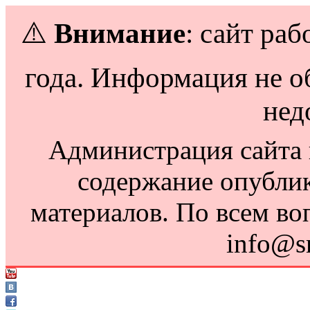
⚠️
Внимание
: сайт раб
года. Информация не о
нед
Администрация сайта н
содержание опубли
материалов. По всем во
info@s