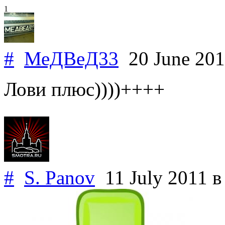
1
#
МеДВеД33
20 June 20
Лови плюс))))++++
#
S. Panov
11 July 2011
в