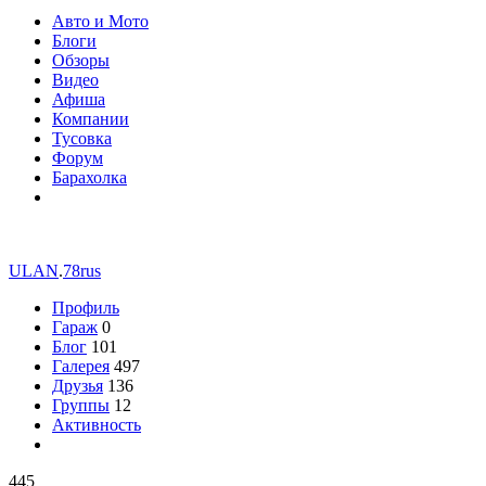
Авто и Мото
Блоги
Обзоры
Видео
Афиша
Компании
Тусовка
Форум
Барахолка
ULAN
.
78rus
Профиль
Гараж
0
Блог
101
Галерея
497
Друзья
136
Группы
12
Активность
445