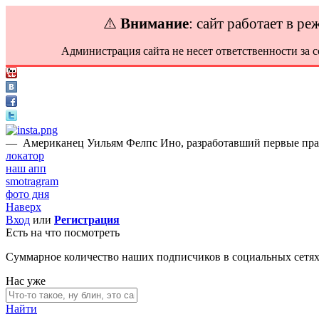
⚠️
Внимание
: сайт работает в р
Администрация сайта не несет ответственности за 
—
Американец Уильям Фелпс Ино, разработавший первые прав
локатор
наш апп
smotragram
фото дня
Наверх
Вход
или
Регистрация
Есть на что посмотреть
Суммарное количество наших подписчиков в социальных сетя
Нас уже
Найти