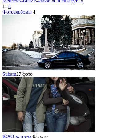
Mercedes-Benz S-klasse «Он еще тут...»
11
8
Фотоальбомы
4
Subaru
27 фото
ЮАО встреча
36 фото