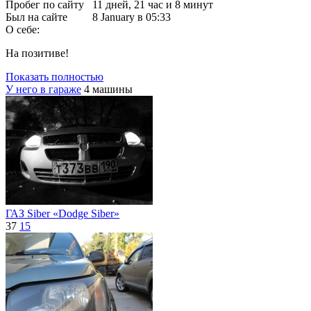
Пробег по сайту
11 дней, 21 час и 8 минут
Был на сайте
8 January в 05:33
О себе:
На позитиве!
Показать полностью
У него в гараже
4 машины
ГАЗ Siber «Dodge Siber»
37
15