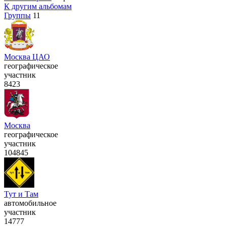
К другим альбомам
Группы
11
Москва ЦАО
географическое
участник
8423
Москва
географическое
участник
104845
Тут и Там
автомобильное
участник
14777