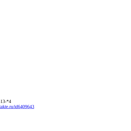
-13-*4
ntakte.ru/id6409643