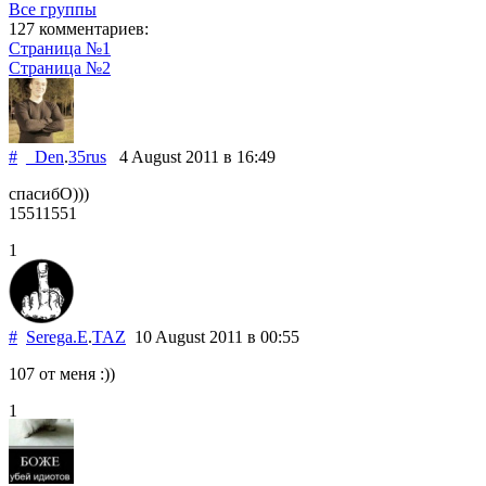
Все группы
127 комментариев:
Страница №1
Страница №2
#
_Den
.
35rus
4 August 2011
в 16:49
спасибО)))
15511551
1
#
Serega.E
.
TAZ
10 August 2011
в 00:55
107 от меня :))
1