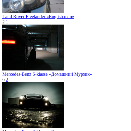
Land Rover Freelander «English man»
2
1
Mercedes-Benz S-klasse «Домашний Мурзик»
6
2