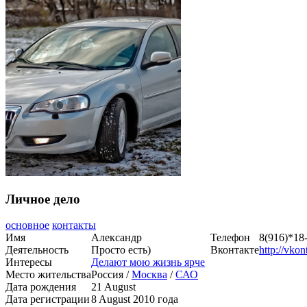
Личное дело
основное
контакты
Имя
Александр
Телефон
8(916)*18
Деятельность
Просто есть)
Вконтакте
http://vko
Интересы
Делают мою жизнь ярче
Место жительства
Россия /
Москва
/
САО
Дата рождения
21 August
Дата регистрации
8 August 2010 года