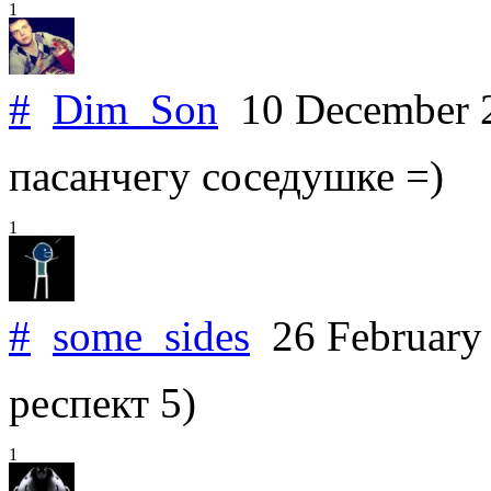
1
#
Dim_Son
10 December 
пасанчегу соседушке =)
1
#
some_sides
26 February
респект 5)
1