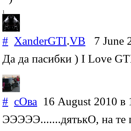
1
#
XanderGTI
.
VB
7 June 
Да да пасибки ) I Love GT
#
сОва
16 August 2010
в 
ЭЭЭЭЭ.......дятькО, на те