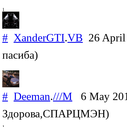
1
#
XanderGTI
.
VB
26 April
пасиба)
#
Deeman
.
///M
6 May 20
Здорова,СПАРЦМЭН)
1