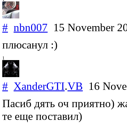
#
nbn007
15 November 2
плюсанул :)
1
#
XanderGTI
.
VB
16 Nove
Пасиб дять оч приятно) жа
те еще поставил)