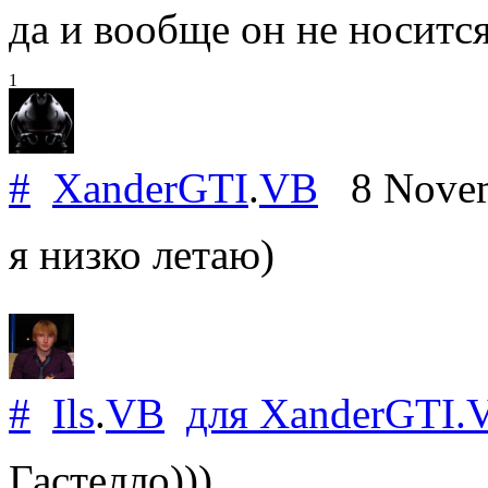
да и вообще он не носится
1
#
XanderGTI
.
VB
8 Novem
я низко летаю)
#
Ils
.
VB
для
XanderGTI
.
Гастелло)))