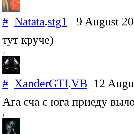
#
Natata
.
stg1
9 August 2
тут круче)
2
#
XanderGTI
.
VB
12 Augu
Ага сча с юга приеду вы
1