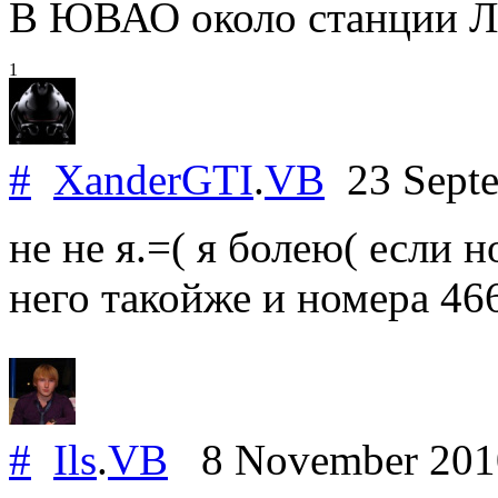
В ЮВАО около станции 
1
#
XanderGTI
.
VB
23 Sept
не не я.=( я болею( если н
него такойже и номера 466
#
Ils
.
VB
8 November 20