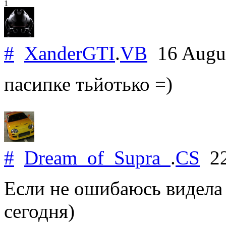
1
#
XanderGTI
.
VB
16 Augu
пасипке тьйотько =)
#
Dream_of_Supra_
.
CS
22
Если не ошибаюсь видела
сегодня)