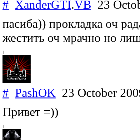
#
XanderGTI
.
VB
23 Octo
пасиба)) прокладка оч ра
жестить оч мрачно но лиш
1
#
PashOK
23 October 20
Привет =))
1