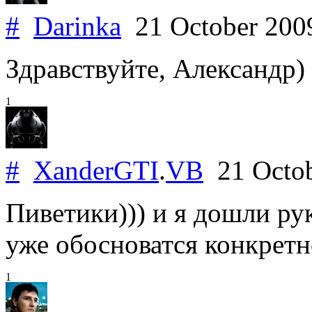
#
Darinka
21 October 20
Здравствуйте, Александр) 
1
#
XanderGTI
.
VB
21 Octo
Пиветики))) и я дошли ру
уже обосноватся конкретно
1