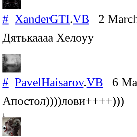
#
XanderGTI
.
VB
2 March
Дятькаааа Хелоуу
#
PavelHaisarov
.
VB
6 Mar
Апостол))))лови++++)))
1