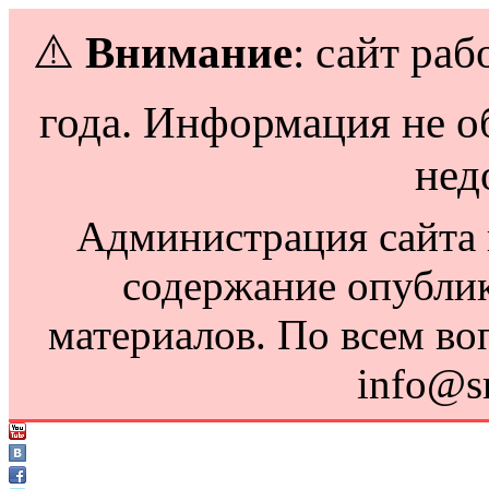
⚠️
Внимание
: сайт раб
года. Информация не о
нед
Администрация сайта н
содержание опубли
материалов. По всем во
info@s