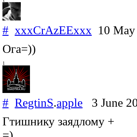
#
xxxCrAzEExxx
10 May
Ога=))
1
#
RegtinS
.
apple
3 June 2
Гтишнику заядлому +
=)