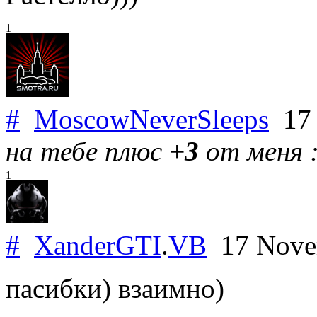
1
#
MoscowNeverSleeps
17 
на тебе плюс
+3
от меня :
1
#
XanderGTI
.
VB
17 Nove
пасибки) взаимно)