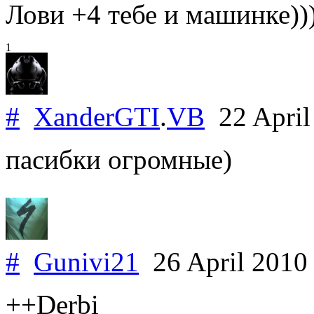
Лови +4 тебе и машинке))
1
#
XanderGTI
.
VB
22 April
пасибки огромные)
#
Gunivi21
26 April 201
++Derbi