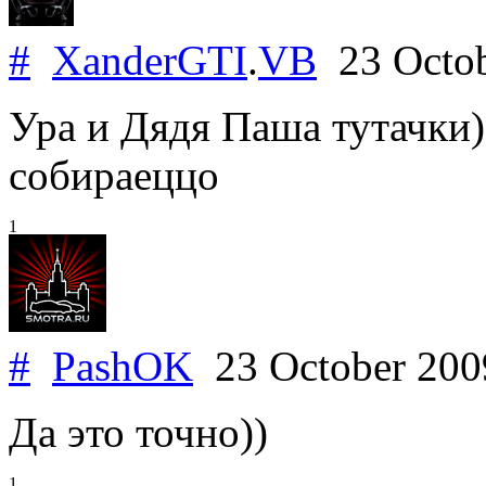
#
XanderGTI
.
VB
23 Octo
Ура и Дядя Паша тутачки)
собираеццо
1
#
PashOK
23 October 20
Да это точно))
1