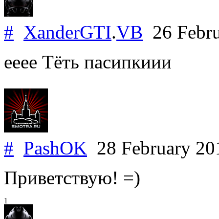
#
XanderGTI
.
VB
26 Febru
ееее Тёть пасипкиии
#
PashOK
28 February 2
Приветствую! =)
1