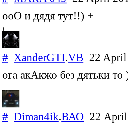
ооО и дядя тут!!) +
1
#
XanderGTI
.
VB
22 April
ога акАкжо без дятьки то 
#
Diman4ik
.
ВАО
22 Apri