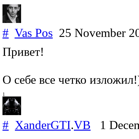
#
Vas Pos
25 November 2
Привет!
О себе все четко изложил!
1
#
XanderGTI
.
VB
1 Decem