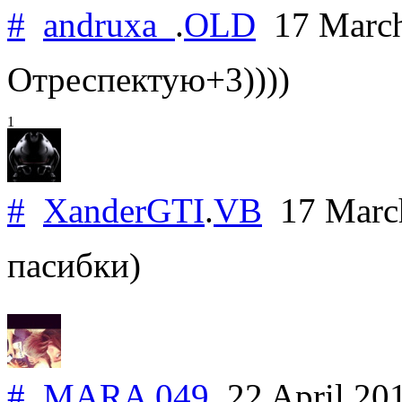
#
andruxa_
.
OLD
17 Marc
Отреспектую+3))))
1
#
XanderGTI
.
VB
17 Marc
пасибки)
#
MARA 049
22 April 20