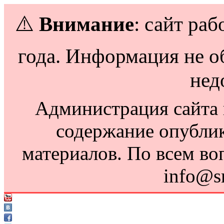
⚠️
Внимание
: сайт раб
года. Информация не о
нед
Администрация сайта н
содержание опубли
материалов. По всем во
info@s