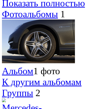
Показать полностью
Фотоальбомы
1
Альбом
1 фото
К другим альбомам
Группы
2