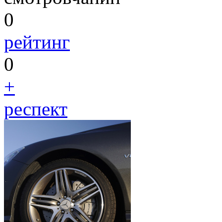
0
рейтинг
0
+
респект