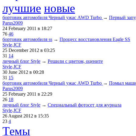
лучшие
новые
бортовик автомобиля Черный ужас AWD Turbo
→
Первый запу
Parus2009
24 February 2011
в 18:27
76
46
бортовик автомобиля ss
→
Процесс восстановления Eagle SS
Style
.
JCF
25 December 2012
в 03:25
31
14
личный блог Style
→
Решили с цветом, оцените
Style
.
JCF
30 June 2012
в 00:28
31
15
бортовик автомобиля Черный ужас AWD Turbo
→
Помыл машин
Parus2009
25 February 2011
в 22:29
26
18
личный блог Style
→
Специальный фотосет для журнала
Style
.
JCF
26 August 2012
в 15:35
23
4
Темы