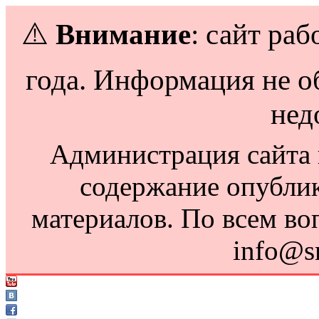
⚠️
Внимание
: сайт раб
года. Информация не о
нед
Администрация сайта н
содержание опубли
материалов. По всем во
info@s