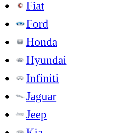
Fiat
Ford
Honda
Hyundai
Infiniti
Jaguar
Jeep
Kia