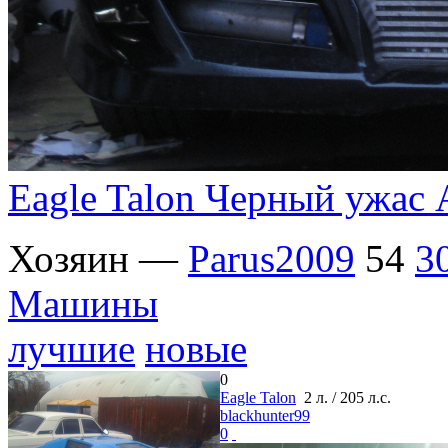
Eagle Talon Черный ужас
Хозяин —
Parus2009
54
3
Машины
лучшие
новые
0
Eagle Talon
2 л. / 205 л.с.
blackhunter99
0