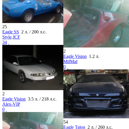
25
Eagle SS
2 л. / 200 л.с.
Style
.
JCF
34
2
Eagle Vision
1.2 л.
MifMaf
0
2
Eagle Vision
3.5 л. / 218 л.с.
Alex-VIP
0
54
Eagle Talon
2 л. / 260 л.с.