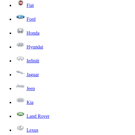
Fiat
Ford
Honda
Hyundai
Infiniti
Jaguar
Jeep
Kia
Land Rover
Lexus