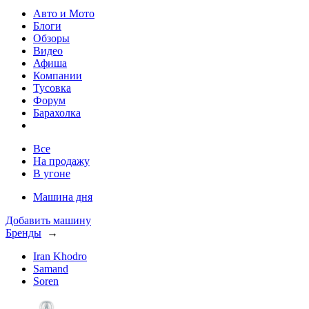
Авто и Мото
Блоги
Обзоры
Видео
Афиша
Компании
Тусовка
Форум
Барахолка
Все
На продажу
В угоне
Машина дня
Добавить машину
Бренды
→
Iran Khodro
Samand
Soren