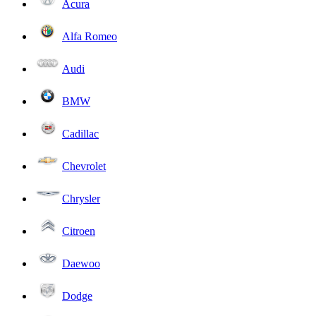
Acura
Alfa Romeo
Audi
BMW
Cadillac
Chevrolet
Chrysler
Citroen
Daewoo
Dodge