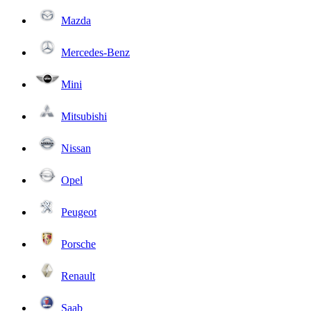
Mazda
Mercedes-Benz
Mini
Mitsubishi
Nissan
Opel
Peugeot
Porsche
Renault
Saab