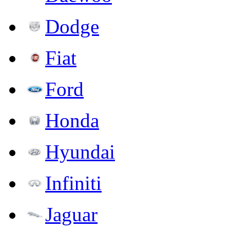
Dodge
Fiat
Ford
Honda
Hyundai
Infiniti
Jaguar