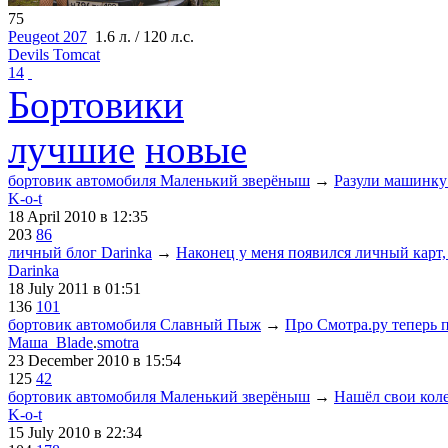
75
Peugeot 207
1.6 л. / 120 л.с.
Devils Tomcat
14
Бортовики
лучшие
новые
бортовик автомобиля Маленький зверёныш
→
Разули машинку
K-o-t
18 April 2010
в 12:35
203
86
личный блог Darinka
→
Наконец у меня появился личный карт, 
Darinka
18 July 2011
в 01:51
136
101
бортовик автомобиля Славный Пыж
→
Про Смотра.ру теперь 
Маша_Blade
.
smotra
23 December 2010
в 15:54
125
42
бортовик автомобиля Маленький зверёныш
→
Нашёл свои колес
K-o-t
15 July 2010
в 22:34