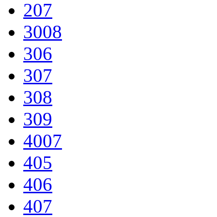
207
3008
306
307
308
309
4007
405
406
407