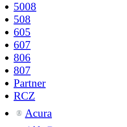
5008
508
605
607
806
807
Partner
RCZ
Acura