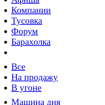
Компании
Тусовка
Форум
Барахолка
Все
На продажу
В угоне
Машина дня