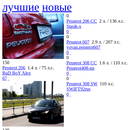
лучшие
новые
0
Peugeot 206 CC
2 л. / 136 л.с.
Stasik-x
0
0
Peugeot 607
2.9 л. / 207 л.с.
vovan.peugeot607
0
0
150
Peugeot 308 CC
1.6 л. / 110 л.с.
Peugeot 206
1.4 л. / 75 л.с.
Peugeot408-nn
BaD BoY Alex
0
67
0
Peugeot 308 SW
110 л.с.
SWIFT92rus
0