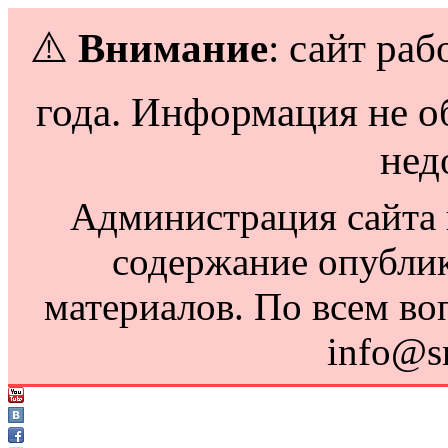
⚠️
Внимание
: сайт раб
года. Информация не о
нед
Администрация сайта н
содержание опубли
материалов. По всем во
info@s