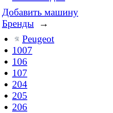
Добавить машину
Бренды
→
Peugeot
1007
106
107
204
205
206