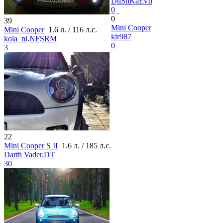
DuShKaEvIl
0
0
39
Mini Cooper
Mini Cooper
1.6 л. / 116 л.с.
kir987
kola_ni
.
NFSRM
0
3
22
Mini Cooper S II
1.6 л. / 185 л.с.
Darth Vader
.
DT
30