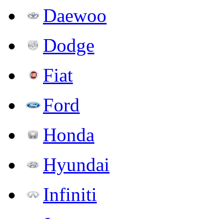
Daewoo
Dodge
Fiat
Ford
Honda
Hyundai
Infiniti