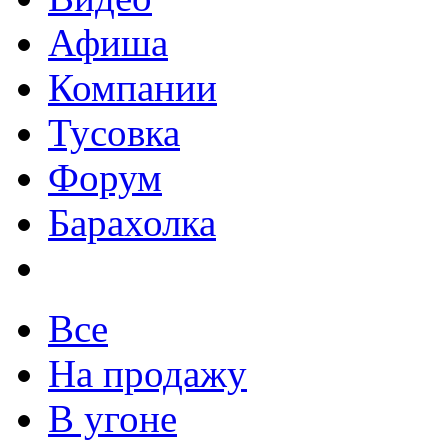
Афиша
Компании
Тусовка
Форум
Барахолка
Все
На продажу
В угоне