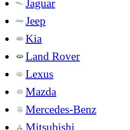
Jaguar
Jeep
Kia
Land Rover
Lexus
Mazda
Mercedes-Benz
Mitsubishi