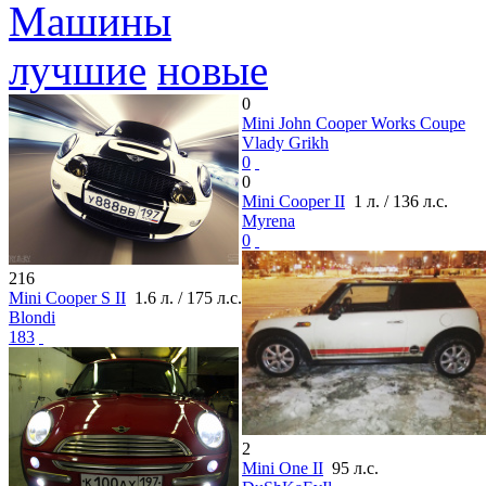
Машины
лучшие
новые
0
Mini John Cooper Works Coupe
Vlady Grikh
0
0
Mini Cooper II
1 л. / 136 л.с.
Myrena
0
216
Mini Cooper S II
1.6 л. / 175 л.с.
Blondi
183
2
Mini One II
95 л.с.