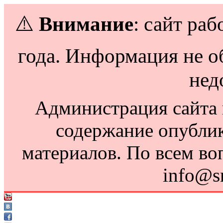
⚠️
Внимание
: сайт раб
года. Информация не о
нед
Администрация сайта н
содержание опубли
материалов. По всем во
info@s