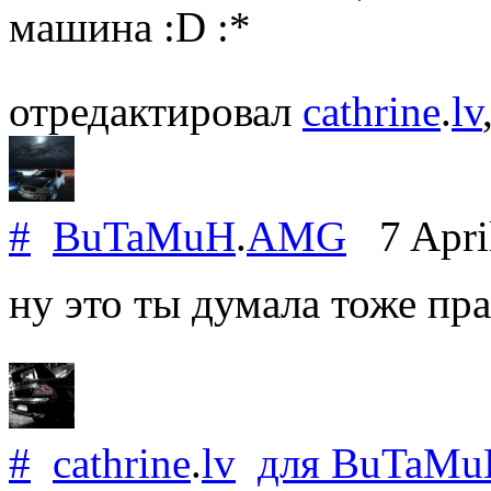
машина :D :*
отредактировал
cathrine
.
lv
#
BuTaMuH
.
AMG
7 Apri
ну это ты думала тоже пр
#
cathrine
.
lv
для
BuTaMu