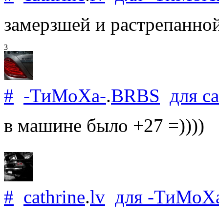
замерзшей и растрепанно
3
#
-ТиМоХа-
.
BRBS
для
ca
в машине было +27 =))))
#
cathrine
.
lv
для
-ТиМоХ