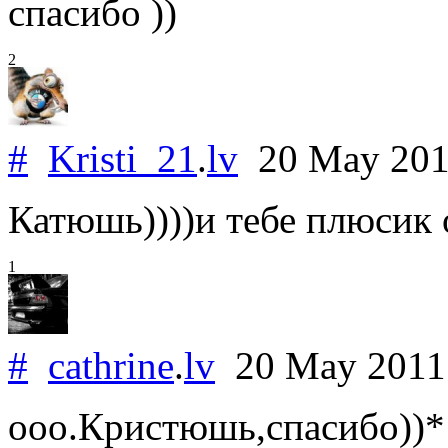
спасибо ))
2
#
Kristi_21
.
lv
20 May 20
Катюшь))))и тебе плюсик о
1
#
cathrine
.
lv
20 May 201
ооо.Кристюшь,спасибо))*