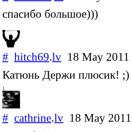
спасибо большое)))
#
hitch69
.
lv
18 May 201
Катюнь Держи плюсик! ;) 
1
#
cathrine
.
lv
18 May 201