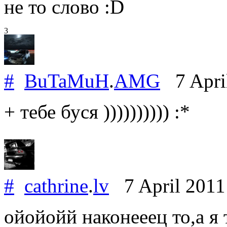
не то слово :D
3
#
BuTaMuH
.
AMG
7 Apri
+ тебе буся )))))))))) :*
#
cathrine
.
lv
7 April 201
ойойойй наконееец то,а я 