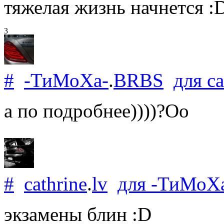
тяжелая жизнь начнется :
3
#
-ТиМоХа-
.
BRBS
для
ca
а по подробнее))))?Оо
#
cathrine
.
lv
для
-ТиМоХ
экзамены блин :D