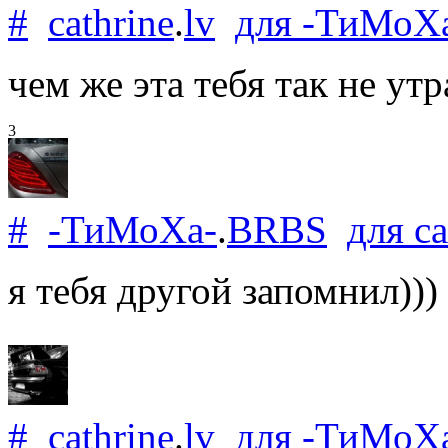
#
cathrine
.
lv
для
-ТиМоХ
чем же эта тебя так не утр
3
#
-ТиМоХа-
.
BRBS
для
ca
я тебя другой запомнил)))
#
cathrine
.
lv
для
-ТиМоХ