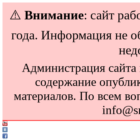
⚠️
Внимание
: сайт раб
года. Информация не о
нед
Администрация сайта н
содержание опубли
материалов. По всем во
info@s