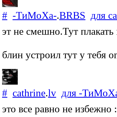
#
-ТиМоХа-
.
BRBS
для
ca
эт не смешно.Тут плакать 
блин устроил тут у тебя on
#
cathrine
.
lv
для
-ТиМоХ
это все равно не избежно 