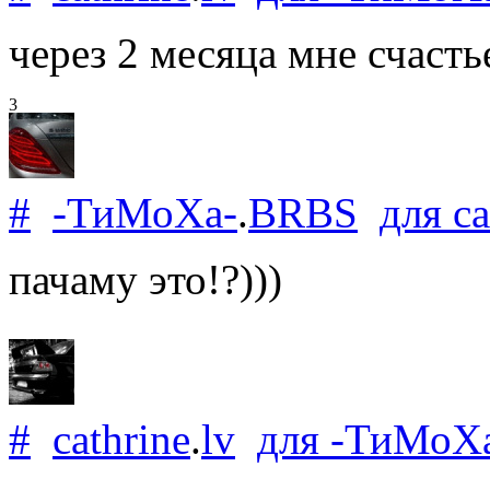
через 2 месяца мне счасть
3
#
-ТиМоХа-
.
BRBS
для
ca
пачаму это!?)))
#
cathrine
.
lv
для
-ТиМоХ