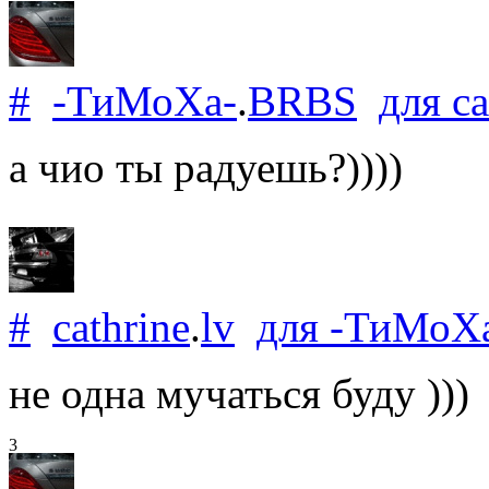
#
-ТиМоХа-
.
BRBS
для
ca
а чио ты радуешь?))))
#
cathrine
.
lv
для
-ТиМоХ
не одна мучаться буду )))
3