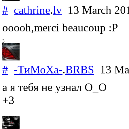
#
cathrine
.
lv
13 March 20
ooooh,merci beaucoup :P
3
#
-ТиМоХа-
.
BRBS
13 Ma
а я тебя не узнал О_О
+3