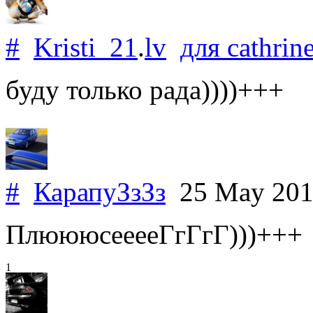
#
Kristi_21
.
lv
для
cathrin
буду только рада))))+++
#
КарапуЗзЗз
25 May 20
ПлюююсееееГгГгГ)))+++
1