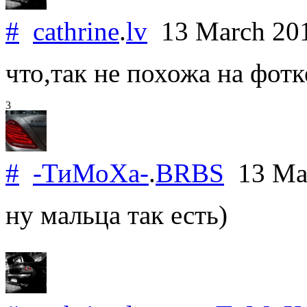
#
cathrine
.
lv
13 March 20
что,так не похожа на фотк
3
#
-ТиМоХа-
.
BRBS
13 Ma
ну мальца так есть)