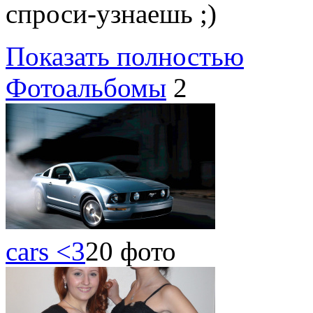
спроси-узнаешь ;)
Показать полностью
Фотоальбомы
2
cars <3
20 фото