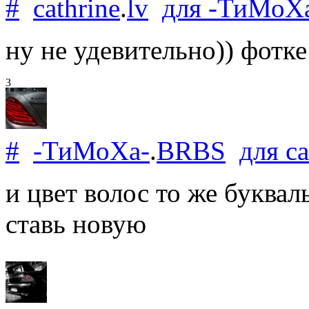
#
cathrine
.
lv
для
-ТиМоХ
ну не удевительно)) фотке
3
#
-ТиМоХа-
.
BRBS
для
ca
и цвет волос то же буквал
ставь новую