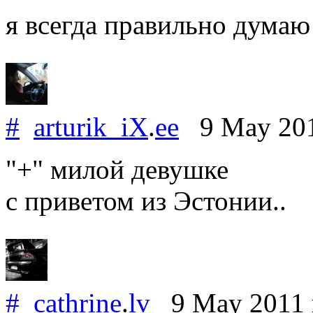
я всегда правильно думаю
#
arturik_iX
.
ee
9 May 20
"+" милой девушке
с приветом из Эстонии..
#
cathrine
.
lv
9 May 2011