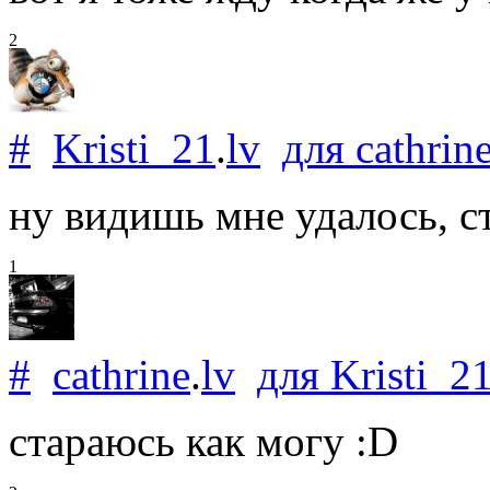
2
#
Kristi_21
.
lv
для
cathrin
ну видишь мне удалось, ст
1
#
cathrine
.
lv
для
Kristi_2
стараюсь как могу :D