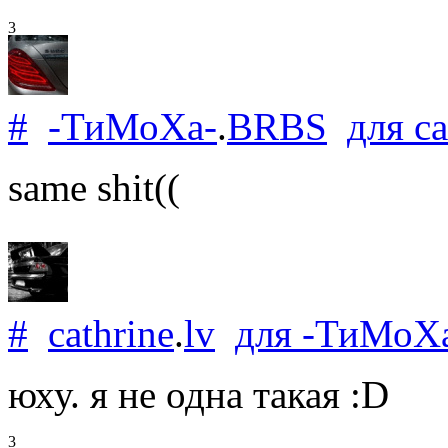
3
#
-ТиМоХа-
.
BRBS
для
ca
same shit((
#
cathrine
.
lv
для
-ТиМоХ
юху. я не одна такая :D
3