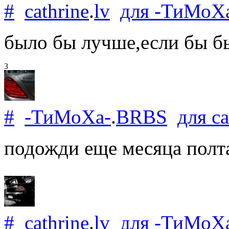
#
cathrine
.
lv
для
-ТиМоХ
было бы лучше,если бы б
3
#
-ТиМоХа-
.
BRBS
для
ca
подожди еще месяца полтар
#
cathrine
.
lv
для
-ТиМоХ