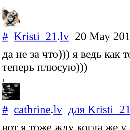
2
#
Kristi_21
.
lv
20 May 20
да не за что))) я ведь как
теперь плюсую)))
1
#
cathrine
.
lv
для
Kristi_2
вот я тоже жду когда же у