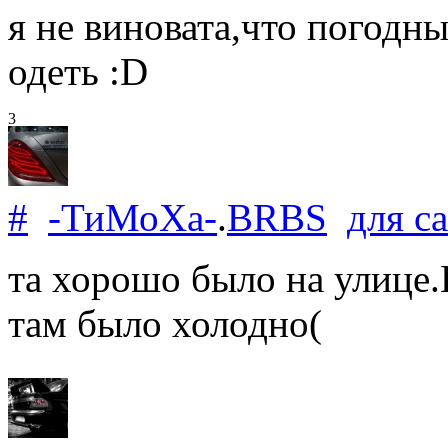
я не виновата,что погодн
одеть :D
3
#
-ТиМоХа-
.
BRBS
для
ca
та хорошо было на улице.В
там было холодно(