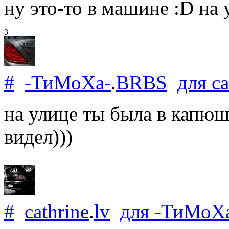
ну это-то в машине :D на 
3
#
-ТиМоХа-
.
BRBS
для
ca
на улице ты была в капюш
видел)))
#
cathrine
.
lv
для
-ТиМоХ