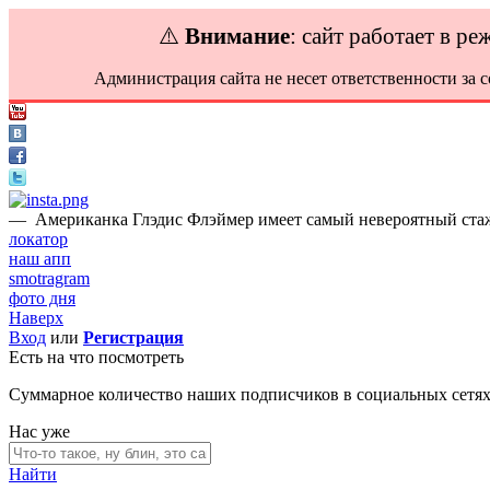
⚠️
Внимание
: сайт работает в р
Администрация сайта не несет ответственности за 
—
Американка Глэдис Флэймер имеет самый невероятный стаж в
локатор
наш апп
smotragram
фото дня
Наверх
Вход
или
Регистрация
Есть на что посмотреть
Суммарное количество наших подписчиков в социальных сетя
Нас уже
Найти