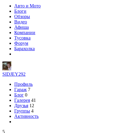
Авто и Мото
Блоги
Обзоры
Видео
Афиша
Компании
Тусовка
Форум
Барахолка
SIDJEY292
Профиль
Гараж
7
Блог
0
Галерея
41
Друзья
12
Группы
4
Активность
5