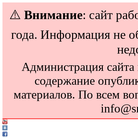
⚠️
Внимание
: сайт раб
года. Информация не о
нед
Администрация сайта н
содержание опубли
материалов. По всем во
info@s